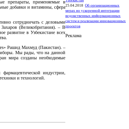
Узбекистан
ные препараты, применяемые в
25.04.2018
Об организационных
ьные добавки и витамины, сфера
мерах но ускоренной интеграции
ведомственных информационных
систем и реализации инновационных
тивно сотрудничать с деловыми
проектов
 Захаров (Великобритания). – В
ое развитие в Узбекистане всех
Реклама
тва.
ses» Рашид Махмуд (Пакистан). –
риборы. Мы рады, что на данной
ран мира созданы необходимые
 фармацевтической индустрии,
техники и технологий.