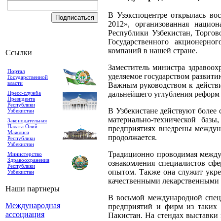
В Узэкспоцентре открылась во
2012», организованная нацио
Республики Узбекистан, Торго
Государственного акционерно
компаний в нашей стране.
Ссылки
Заместитель министра здравоох
Портал
уделяемое государством развити
Государственной
власти
Важным руководством к действ
Пресс-служба
дальнейшего углубления реформ 
Президента
Республики
В Узбекистане действуют более 
Узбекистан
материально-технической базы
Законодательная
Палата Олий
предприятиях внедрены междун
Мажлиса
продолжается.
Республики
Узбекистан
Традиционно проводимая междун
Министерство
Здравоохранения
ознакомления специалистов сф
Республики
опытом. Также она служит укре
Узбекистан
качественными лекарственными 
Наши партнеры
В восьмой международной спец
Международная
предприятий и фирм из таких г
ассоциация
Пакистан. На стендах выставки