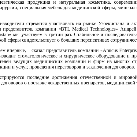
цевтическая продукция и натуральная косметика, современ
хирургии, специальная мебель для медицинской сферы, минерал
зводители стремятся участвовать на рынке Узбекистана и ак
л представитель компании «BTL Medical Technologies» Андрей
tаn» мы участвуем в третий раз. Стабильное и последовательн
кой сферы свидетельствует о больших перспективах сотрудничес
ем впервые, – сказал представитель компании «Amicus Enterpri
зводит стоматологическое и хирургическое оборудование и п
ителей ведущих медицинских компаний и фирм из многих ст
кции и услуг, проведения переговоров и заключения договоров.
стрируются последние достижения отечественной и мировой
договоров о поставке лекарственных препаратов, медицинской 