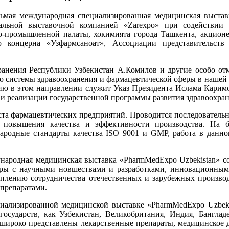
сьмая международная специализированная медицинская выстав
нальной выставочной компанией «Zarexpo» при содействии 
во-промышленной палаты, хокимията города Ташкента, акцион
го концерна «Узфармсаноат», Ассоциации представительств
ранения Республики Узбекистан А.Комилов и другие особо от
ю системы здравоохранения и фармацевтической сферы в нашей с
ию в этом направлении служит Указ Президента Ислама Карим
и реализации государственной программы развития здравоохране
ста фармацевтических предприятий. Проводится последовательн
, повышения качества и эффективности производства. На б
ародные стандарты качества ISO 9001 и GMP, работа в данно
ародная медицинская выставка «PharmMedExpo Uzbekistаn» со
еры с научными новшествами и разработками, инновационным
плению сотрудничества отечественных и зарубежных производ
препаратами.
иализированной медицинской выставке «PharmMedExpo Uzbekis
осударств, как Узбекистан, Великобритания, Индия, Бангладе
 широко представлены лекарственные препараты, медицинское д