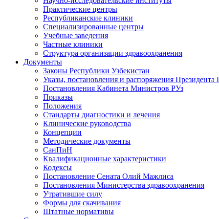
Научно-исследовательские институты
Практические центры
Республиканские клиники
Специализированные центры
Учебные заведения
Частные клиники
Структура организации здравоохранения
Документы
Законы Республики Узбекистан
Указы, постановления и распоряжения Президента 
Постановления Кабинета Министров РУз
Приказы
Положения
Стандарты диагностики и лечения
Клинические руководства
Концепции
Методические документы
СанПиН
Квалификационные характеристики
Кодексы
Постановление Сената Олий Мажлиса
Постановления Министерства здравоохранения
Утратившие силу
Формы для скачивания
Штатные нормативы