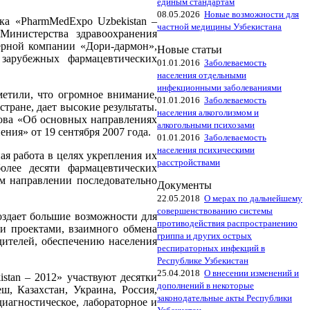
единым стандартам
08.05.2026
Новые возможности для
ка «PharmMedExpo Uzbekistаn –
частной медицины Узбекистана
Министерства здравоохранения
ерной компании «Дори-дармон»,
Новые статьи
 зарубежных фармацевтических
01.01.2016
Заболеваемость
населения отдельными
инфекционными заболеваниями
метили, что огромное внимание,
01.01.2016
Заболеваемость
тране, дает высокие результаты.
населения алкоголизмом и
ова «Об основных направлениях
алкогольными психозами
ния» от 19 сентября 2007 года.
01.01.2016
Заболеваемость
населения психическими
ая работа в целях укрепления их
расстройствами
олее десяти фармацевтических
м направлении последовательно
Документы
22.05.2018
О мерах по дальнейшему
совершенствованию системы
здает большие возможности для
противодействия распространению
и проектами, взаимного обмена
гриппа и других острых
ителей, обеспечению населения
респираторных инфекций в
Республике Узбекистан
25.04.2018
О внесении изменений и
tаn – 2012» участвуют десятки
дополнений в некоторые
ш, Казахстан, Украина, Россия,
законодательные акты Республики
иагностическое, лабораторное и