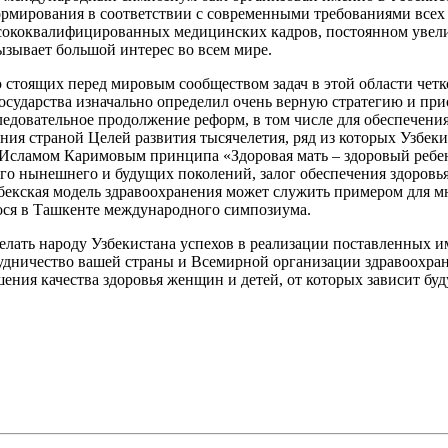
ормирования в соответствии с современными требованиями всех 
сококвалифицированных медицинских кадров, постоянном увели
зывает большой интерес во всем мире.
 стоящих перед мировым сообществом задач в этой области чет
государства изначально определил очень верную стратегию и п
ледовательное продолжение реформ, в том числе для обеспечения
ия страной Целей развития тысячелетия, ряд из которых Узбеки
Исламом Каримовым принципа «Здоровая мать – здоровый ребен
о нынешнего и будущих поколений, залог обеспечения здоровья
узбекская модель здравоохранения может служить примером для м
гося в Ташкенте международного симпозиума.
елать народу Узбекистана успехов в реализации поставленных и
удничество вашей страны и Всемирной организации здравоохран
ния качества здоровья женщин и детей, от которых зависит бу