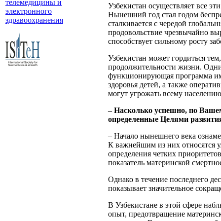
телемедицины и
Узбекистан осуществляет все эт
электронного
Нынешний год стал годом беспр
здравоохранения
сталкивается с чередой глобаль
продовольствие чрезвычайно выр
способствует сильному росту заб
Узбекистан может гордиться тем,
продолжительности жизни. Одни
функционирующая программа имм
здоровья детей, а также операт
могут угрожать всему населению
– Насколько успешно, по Вашем
определенные Целями развити
– Начало нынешнего века ознаме
К важнейшим из них относятся 
определения четких приоритето
показатель материнской смертнос
Однако в течение последнего д
показывает значительное сокращ
В Узбекистане в этой сфере наб
опыт, предотвращение материнск