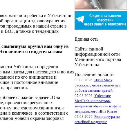
ья матери и ребенка в Узбекистане:
ой организации здравоохранения
тов проводимых в нашей стране в
и ВОЗ, а также о тенденциях
Единая сеть
 симпозиума вручил вам одну из
Сайты единой
 Это является свидетельством
информационной сети
Медицинского портала
Узбекистана
имости Узбекистан определил
верным шагом для настоящего и во имя
Последние новости
данной по его инициативе и
08.08.2026
Илон Маск
льшое и постоянное внимание
рассказал, через сколько лет
 направлении.
роботы заменят врачей
07.08.2026
Узбекские
наиболее сложной задачей. Она
MedTech-инноваторы
е, проведение регулярных
завершили обучение в сфере
тику посредством скрининга, а
медицинского ИИ в Китае
на в комплексе, в соответствии с
07.08.2026
Резидентура по
нальной модели охраны здоровья
семейной медицине