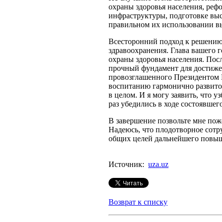
охраны здоровья населения, реф
инфраструктуры, подготовке вы
правильном их использовании вы
Всесторонний подход к решению
здравоохранения. Глава вашего 
охраны здоровья населения. Пос
прочный фундамент для достижен
провозглашенного Президентом 
воспитанию гармонично развитог
в целом. И я могу заявить, что 
раз убедились в ходе состоявше
В завершение позвольте мне пож
Надеюсь, что плодотворное сотр
общих целей дальнейшего повыше
Источник:
uza.uz
Возврат к списку