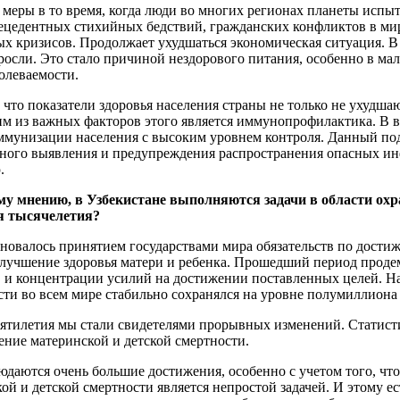
и меры в то время, когда люди во многих регионах планеты исп
ецедентных стихийных бедствий, гражданских конфликтов в ми
ных кризисов. Продолжает ухудшаться экономическая ситуация. 
осли. Это стало причиной нездорового питания, особенно в мал
олеваемости.
 что показатели здоровья населения страны не только не ухудшаю
м из важных факторов этого является иммунопрофилактика. В в
унизации населения с высоким уровнем контроля. Данный под
ивного выявления и предупреждения распространения опасных и
.
у мнению, в Узбекистане выполняются задачи в области охр
я тысячелетия?
новалось принятием государствами мира обязательств по дости
улучшение здоровья матери и ребенка. Прошедший период прод
в и концентрации усилий на достижении поставленных целей. Н
ти во всем мире стабильно сохранялся на уровне полумиллиона 
есятилетия мы стали свидетелями прорывных изменений. Стати
ение материнской и детской смертности.
людаются очень большие достижения, особенно с учетом того, чт
ой и детской смертности является непростой задачей. И этому е