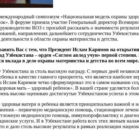
 международный симпозиум «Национальная модель охраны здоров
нок». В форуме приняла участие Генеральный директор Всемирн
 руководителю ВОЗ с просьбой рассказать о значимости результа
ований, направлениях дальнейшего сотрудничества Узбекистана 
деятельности в области охраны материнства и детства.
равить Вас с тем, что Президент Ислам Каримов на открытии
д Узбекистана – орден «Соглом авлод учун» первой степени.
 вклада в дело охраны материнства и детства во всем мире.
у Узбекистана за столь высокую награду. С первых дней независ
ебенка в качестве главного приоритета, что является наиболее 
а Ислам Каримов четко сформулировал это в самом названии соз
оровая мать – здоровый ребенок». В вашей стране уделяется бо
очень высоко оцениваю достигнутые Узбекистаном успехи в этом
е здоровья матери и ребенка является принципиально важной и 
ранения – первичную медицинскую помощь, стационарное лечени
отложную медицинскую помощь, иммунопрофилактику и диагнос
нские услуги. И в Узбекистане работа всех этих звеньев налаже
о и дало столь высокие результаты в рамках реализации нацио