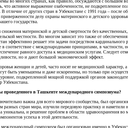
лемы во многих странах, как правило, обсуждаются с большим в
, что активное выражение озабоченности, не подкрепленное по
. В отличие от других стран в Узбекистане с 1991 года – после 
 приверженности делу охраны материнского и детского здоровья
ашего государства.
 снижения материнской и детской смертности без качественных,
сельской местности. Во многом зависит это также от обеспечен
стан эффективно решает эти задачи посредством кардинального
е в соответствие с международными принципами, в частности, 
спечение равного доступа к медицинским услугам. Следует отме
ливости, но и дают большой экономический эффект.
оровья женщин и детей, часто носят не медицинский характер, а
гут быть уменьшены и даже искоренены, но только при осущес
 уровне, подкрепленной мощной поддержкой органов законодате
р Узбекистана.
ты проведенного в Ташкенте международного симпозиума?
лючительно важна для всего мирового сообщества, был организо
м разных стран мира, изучили передовую практику и наметили
на уникальна, и решение проблем в области здравоохранения во 
омпонентов успеха в этой деятельности.
й международный симпозиум был организован именно в Узбекист