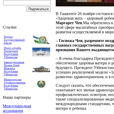
В Ташкенте 26 ноября состоялся
«Здоровая мать – здоровый ребе
Маргарет Чен
.Мы обратились к
Ссылки
этой сфере масштабных преобраз
развития осуществляемой в мире 
Портал
Государственной
– Госпожа Чен, разрешите позд
власти
главных государственных награ
Пресс-служба
признания Вашего выдающегося
Президента
Республики
Узбекистан
– Я очень благодарна Президент
Законодательная
обеспечение здоровья матери и р
Палата Олий
будущего. Президент Узбекистан
Мажлиса
Республики
успешно реализуемой модели «Зд
Узбекистан
развитию здравоохранения, и я 
Министерство
Здравоохранения
Следует сказать, что обеспечени
Республики
Узбекистан
охватывает все звенья здравоох
профилактических осмотров, не
Наши партнеры
также специализированные медици
международными стандартами, чт
Международная
матери и ребенка.
ассоциация