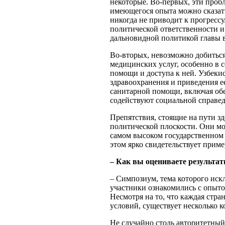
некоторые. Во-первых, эти проб
имеющегося опыта можно сказать
никогда не приводит к прогрессу
политической ответственности и
дальновидной политикой главы в
Во-вторых, невозможно добиться
медицинских услуг, особенно в 
помощи и доступа к ней. Узбеки
здравоохранения и приведения е
санитарной помощи, включая обе
содействуют социальной справед
Препятствия, стоящие на пути зд
политической плоскости. Они мо
самом высоком государственном
этом ярко свидетельствует приме
– Как вы оцениваете результа
– Симпозиум, тема которого иск
участники ознакомились с опыто
Несмотря на то, что каждая стра
условий, существует несколько к
Не случайно столь авторитетны