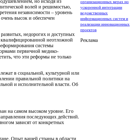
оодушевлением, но исходя из
организационных мерах но
литической волей и решимостью,
ускоренной интеграции
обретения независимости – уровень
ведомственных
 очень высок и обеспечен
информационных систем и
реализации инновационных
проектов
 развитых, недорогих и доступных
ия квалифицированной неотложной
Реклама
 реформирования системы
нормами первичной медико-
тить, что эти реформы не только
 лежат в социальной, культурной или
твлении правильной политики на
льной и исполнительной власти. Об
ван на самом высоком уровне. Его
 направления последующих действий.
многом зависят от конкретных
ане. Опыт вашей страны в области