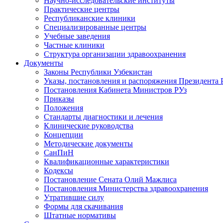
Научно-исследовательские институты
Практические центры
Республиканские клиники
Специализированные центры
Учебные заведения
Частные клиники
Структура организации здравоохранения
Документы
Законы Республики Узбекистан
Указы, постановления и распоряжения Президента 
Постановления Кабинета Министров РУз
Приказы
Положения
Стандарты диагностики и лечения
Клинические руководства
Концепции
Методические документы
СанПиН
Квалификационные характеристики
Кодексы
Постановление Сената Олий Мажлиса
Постановления Министерства здравоохранения
Утратившие силу
Формы для скачивания
Штатные нормативы