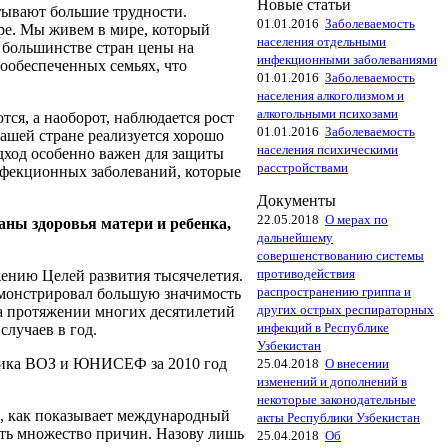
Новые статьи
ытывают большие трудности.
01.01.2016
Заболеваемость
ре. Мы живем в мире, который
населения отдельными
В большинстве стран цены на
инфекционными заболеваниями
ообеспеченных семьях, что
01.01.2016
Заболеваемость
населения алкоголизмом и
алкогольными психозами
тся, а наоборот, наблюдается рост
01.01.2016
Заболеваемость
ашей стране реализуется хорошо
населения психическими
ход особенно важен для защиты
расстройствами
нфекционных заболеваний, которые
Документы
22.05.2018
О мерах по
аны здоровья матери и ребенка,
дальнейшему
совершенствованию системы
противодействия
жению Целей развития тысячелетия.
распространению гриппа и
емонстрировал большую значимость
других острых респираторных
а протяжении многих десятилетий
инфекций в Республике
случаев в год.
Узбекистан
стика ВОЗ и ЮНИСЕФ за 2010 год
25.04.2018
О внесении
изменений и дополнений в
некоторые законодательные
о, как показывает международный
акты Республики Узбекистан
сть множество причин. Назову лишь
25.04.2018
Об