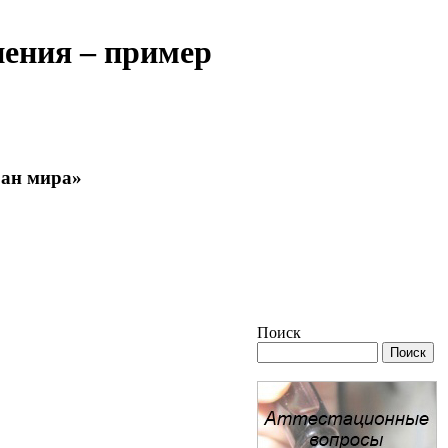
нения – пример
ран мира»
Поиск