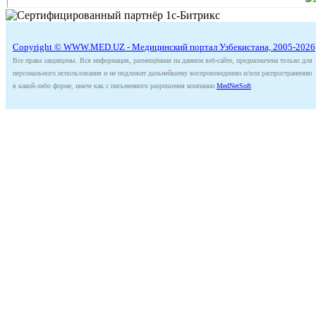
Copyright © WWW.MED.UZ - Медицинский портал Узбекистана, 2005-2026
Все права защищены. Вся информация, размещённая на данном веб-сайте, предназначена только для
персонального использования и не подлежит дальнейшему воспроизведению и/или распространению
в какой-либо форме, иначе как с письменного разрешения компании
MedNetSoft