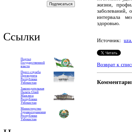
жизни, профи
заболеваний, 
интервала ме
здоровью.
Ссылки
Источник:
uza
Портал
Государственной
Возврат к спис
власти
Пресс-служба
Президента
Республики
Комментари
Узбекистан
Законодательная
Палата Олий
Мажлиса
Республики
Узбекистан
Министерство
Здравоохранения
Республики
Узбекистан