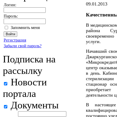
09.01.2013
Логин:
Качественны
Пароль:
В медицинском
Запомнить меня
района Сур
своевременно
Регистрация
услуги.
Забыли свой пароль?
Начавший свою
Подписка на
Джаркург
«Микрокреди
рассылку
центр оказыва
в день. Кабин
стерилизаци
Новости
стационар ос
приобретае
портала
деятельности ц
Документы
В настояще
квалифициро
постоянно уде