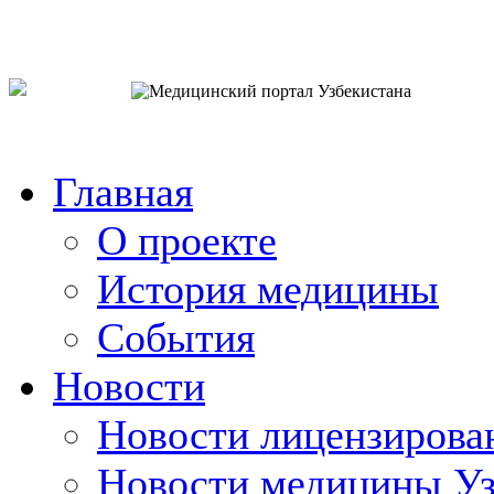
o`zb
рус
eng
Главная
О проекте
История медицины
События
Новости
Новости лицензирова
Новости медицины Уз