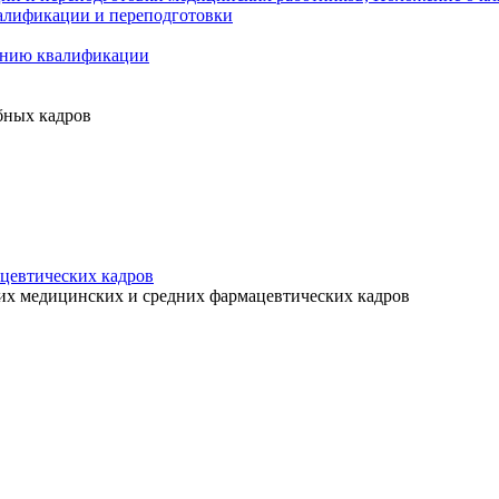
алификации и переподготовки
ению квалификации
бных кадров
цевтических кадров
их медицинских и средних фармацевтических кадров