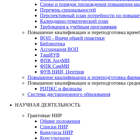
Сроки и порядок прохождения повышения кв
Перечень специальностей
Перспективный план потребности по повыш
Календарно-тематический план
Требования к учебным программам
Повышение квалификации и переподготовка враче
ВОП - Врачи общей практики
Библиотека
Ассоциация ВОП
ТашИУВ
ФПК АндМИ
ФПК СамМИ
ФУВ НИИ, Центров
Повышение квалификации и переподготовка фарма
Повышение квалификации и переподготовка средн
РЦПКС и филиалы
Система дистанционного образования
НАУЧНАЯ ДЕЯТЕЛЬНОСТЬ
Грантовые НИР
Общие положения
Списки НИР
Конкурсы НИР
Консультации