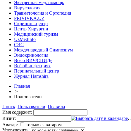
Экстренная мед. помощь
Вирусология
Травматология и Ортопедия
PRIVIVKA.UZ
Скрининг-центр
Центр Хирургии
Медицинский туризм
UzMedInfo
СЭС
Международный Симпозиум
Эндокринология
Всё о ВИЧ/СПИДе
Всё об инфекциях
Перинатальный центр
Журнал Hamshira
Главная
>
Пользователи
Поиск
Пользователи
Правила
Имя содержит:
Визит:
Аватар:
только с аватаром
Упорядочить: