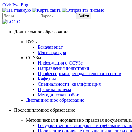
O'zb
Рус
Eng
Додипломное образование
ВУЗы
Бакалавриат
Магистратура
ССУЗы
Информация о ССУЗе
Направления подготовки
Профессорско-преподавательский состав
Кафедры
Специальности, квалификация
Правила приема
Методическая работа
Дистанционное образование
Последипломное образование
Методическая и нормативно-правовая документаци
Государственные стандарты и требования к 
Положение о порядке повышения квалификац