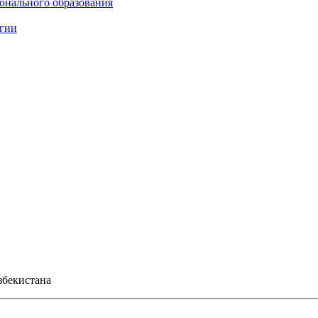
онального образования
огии
збекистана