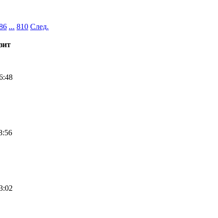
86
...
810
След.
зит
6:48
8:56
3:02