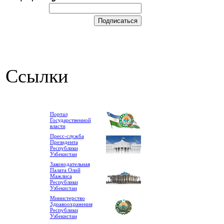
Ссылки
Портал
Государственной
власти
Пресс-служба
Президента
Республики
Узбекистан
Законодательная
Палата Олий
Мажлиса
Республики
Узбекистан
Министерство
Здравоохранения
Республики
Узбекистан