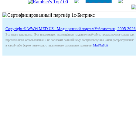
Copyright © WWW.MED.UZ - Медицинский портал Узбекистана, 2005-2026
Все права защищены. Вся информация, размещённая на данном веб-сайте, предназначена только для
персонального использования и не подлежит дальнейшему воспроизведению и/или распространению
в какой-либо форме, иначе как с письменного разрешения компании
MedNetSoft