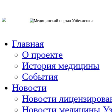
o`zb
рус
eng
Главная
О проекте
История медицины
События
Новости
Новости лицензирова
Новости медицины Уз