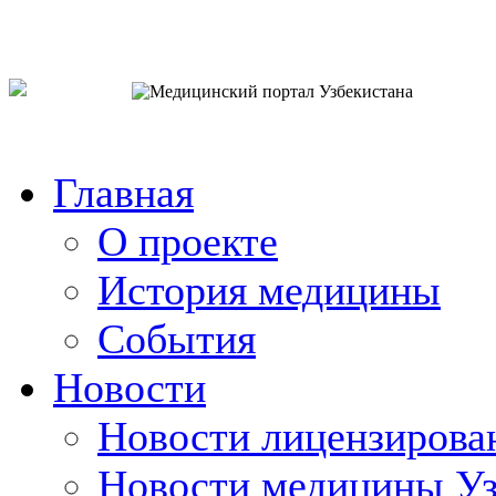
o`zb
рус
eng
Главная
О проекте
История медицины
События
Новости
Новости лицензирова
Новости медицины Уз