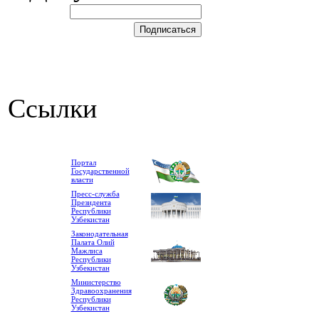
Ссылки
Портал
Государственной
власти
Пресс-служба
Президента
Республики
Узбекистан
Законодательная
Палата Олий
Мажлиса
Республики
Узбекистан
Министерство
Здравоохранения
Республики
Узбекистан