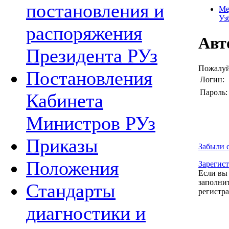
постановления и
Ме
Уз
распоряжения
Авт
Президента РУз
Пожалуйс
Постановления
Логин:
Пароль:
Кабинета
Министров РУз
Приказы
Забыли 
Положения
Зарегис
Если вы 
заполнит
Стандарты
регистр
диагностики и