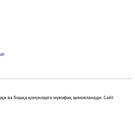
ов)
қуқи ва бошқа қонунларга мувофиқ ҳимояланади. Сайт