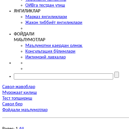
ОИВга тестдан утиш
ЯНГИЛИКЛАР
Марказ янгиликлари
Жахон тиббиёт янгиликлари
ФОЙДАЛИ
МАЪЛУМОТЛАР
Маълумотни қаердан олмоқ
Консультация бўлимлари
Ижтимоий лавхалар
Савол-жавоблар
Мурожаат қилиш
Тест топшириш
Савол бер
Фойдали маълумотлар
Pages:
1
All