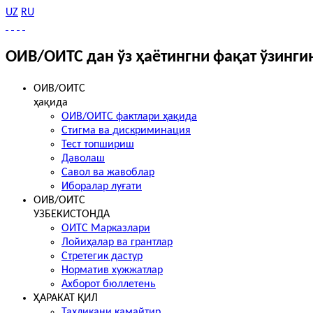
UZ
RU
ОИВ/ОИТС дан ўз ҳаётингни фақат ўзинги
ОИВ/ОИТС
ҳақида
ОИВ/ОИТС фактлари ҳақида
Стигма ва дискриминация
Тест топшириш
Даволаш
Савол ва жавоблар
Иборалар луғати
ОИВ/ОИТС
УЗБЕКИСТОНДА
ОИТС Марказлари
Лойиҳалар ва грантлар
Стретегик дастур
Норматив хужжатлар
Ахборот бюллетень
ҲАРАКАТ ҚИЛ
Таҳликани камайтир