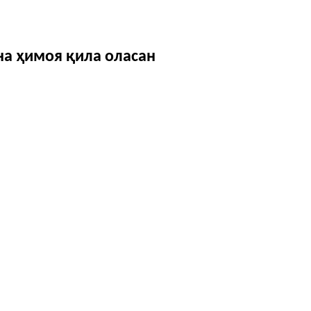
на ҳимоя қила оласан