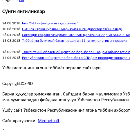
Сўнги янгиликлар
24.08.2018
Биз ОИВ инфекциясига қаршимиз!
10.08.2018
ОИТСга қарши курашиш марказига янги директор тайинланди
26.04.2018
Соғлиқни сақлаш вазирлиги: ЭМЛАШ ҚАМРОВИ 99,5 ФОИЗГА ЕТК
15.03.2018
Тиббиётни бутунлай ўзгартирадиган 11 та технологик инновация
18.05.2018
Ташкентский областной центр по борьбе со СПИДом объявляет о 
14.05.2018
Республиканский центр по борьбе со СПИДом проводит конкурс 
Ўзбекистоннинг ягона тиббиёт портали сайтлари
Copyright©SPID
Барча ҳуқуқлар ҳимояланган. Сайтдаги барча маълумотлар Ўз
маълумотларидан фойдаланиш учун Ўзбекистон Республикаси 
Ушбу сайт Ўзбекистон Республикасининг ягона тиббий ахборо
Сайт яратувчиси:
Mednetsoft