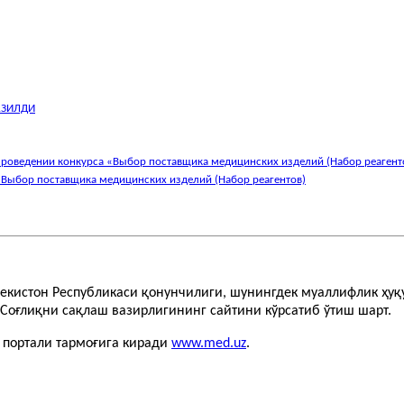
АЗИЛДИ
проведении конкурса «Выбор поставщика медицинских изделий (Набор реагент
«Выбор поставщика медицинских изделий (Набор реагентов)
бекистон Республикаси қонунчилиги, шунингдек муаллифлик ҳу
Соғлиқни сақлаш вазирлигининг сайтини кўрсатиб ўтиш шарт.
т портали тармоғига киради
www.med.uz
.