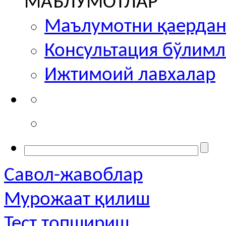
МАЪЛУМОТЛАР
Маълумотни қаердан
Консультация бўлим
Ижтимоий лавхалар
Савол-жавоблар
Мурожаат қилиш
Тест топшириш