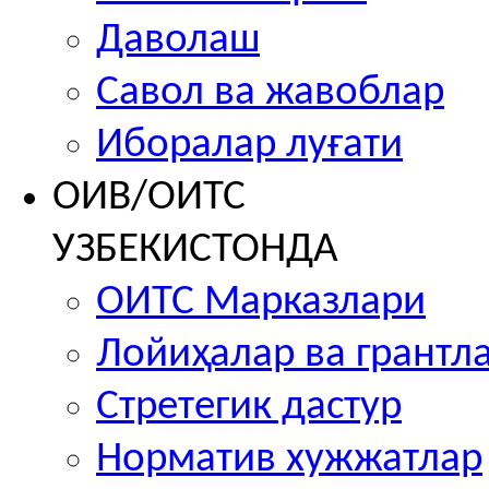
Даволаш
Савол ва жавоблар
Иборалар луғати
ОИВ/ОИТС
УЗБЕКИСТОНДА
ОИТС Марказлари
Лойиҳалар ва грантл
Стретегик дастур
Норматив хужжатлар