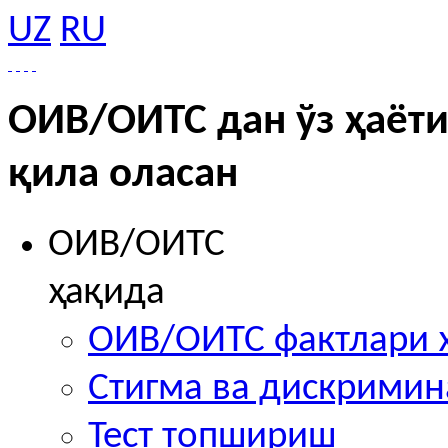
UZ
RU
ОИВ/ОИТС дан ўз ҳаёти
қила оласан
ОИВ/ОИТС
ҳақида
ОИВ/ОИТС фактлари 
Стигма ва дискрими
Тест топшириш