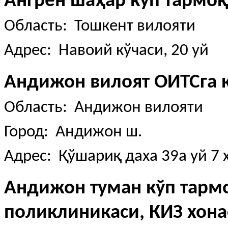
Ангрен шаҳар кўп тармо
Область: Тошкент вилояти
Адрес: Навоий кўчаси, 20 уй
Андижон вилоят ОИТСга 
Область: Андижон вилояти
Город: Андижон ш.
Адрес: Қўшариқ даха 39а уй 7 
Андижон туман кўп тарм
поликлиникаси, КИЗ хона