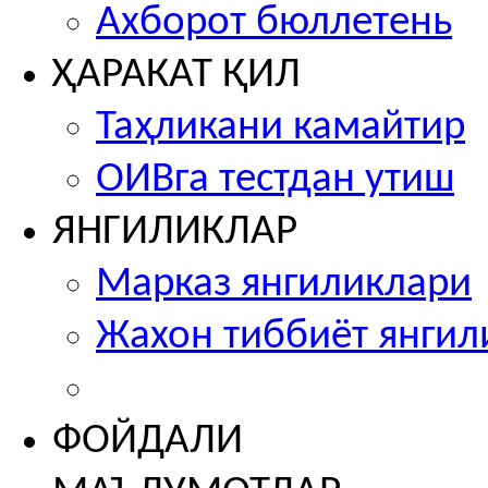
Ахборот бюллетень
ҲАРАКАТ ҚИЛ
Таҳликани камайтир
ОИВга тестдан утиш
ЯНГИЛИКЛАР
Марказ янгиликлари
Жахон тиббиёт янгил
ФОЙДАЛИ