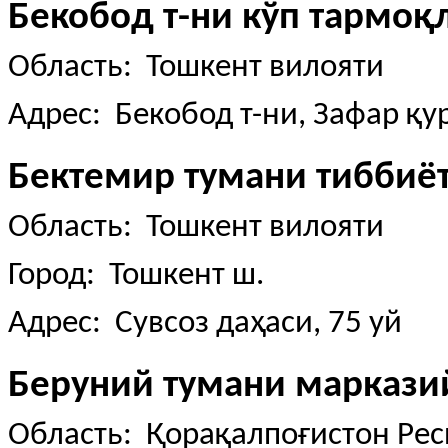
Бекобод т-ни кўп тармо
Область: Тошкент вилояти
Адрес: Бекобод т-ни, Зафар қур
Бектемир тумани тиббиё
Область: Тошкент вилояти
Город: Тошкент ш.
Адрес: Сувсоз даҳаси, 75 уй
Беруний тумани маркази
Область: Қорақалпоғистон Ре