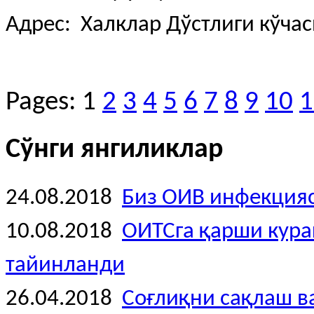
Адрес: Халклар Дўстлиги кўчаси
Pages:
1
2
3
4
5
6
7
8
9
10
1
Сўнги янгиликлар
24.08.2018
Биз ОИВ инфекция
10.08.2018
ОИТСга қарши кура
тайинланди
26.04.2018
Соғлиқни сақлаш 