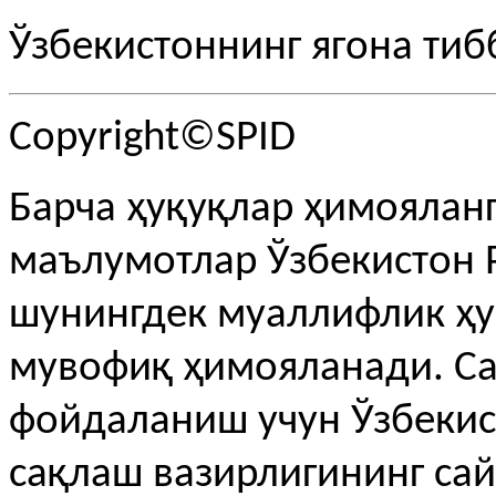
Ўзбекистоннинг ягона тиб
Copyright©SPID
Барча ҳуқуқлар ҳимояланг
маълумотлар Ўзбекистон 
шунингдек муаллифлик ҳу
мувофиқ ҳимояланади. С
фойдаланиш учун Ўзбекис
сақлаш вазирлигининг сай