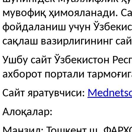
мувофиқ ҳимояланади. С
фойдаланиш учун Ўзбекис
сақлаш вазирлигининг сай
Ушбу сайт Ўзбекистон Рес
ахборот портали тармоғи
Сайт яратувчиси:
Mednetso
Алоқалар:
Манзил: Тошкент ш.,ФАРХО