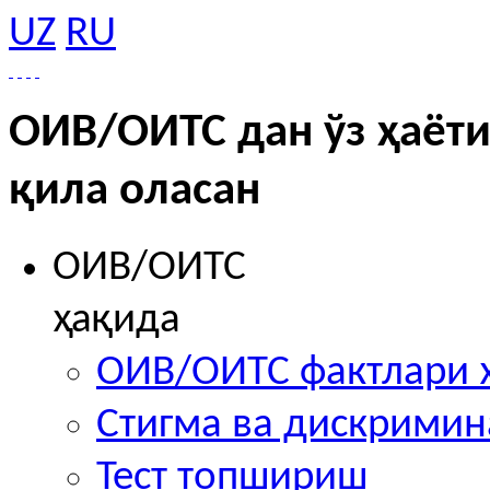
UZ
RU
ОИВ/ОИТС дан ўз ҳаёти
қила оласан
ОИВ/ОИТС
ҳақида
ОИВ/ОИТС фактлари 
Стигма ва дискрими
Тест топшириш