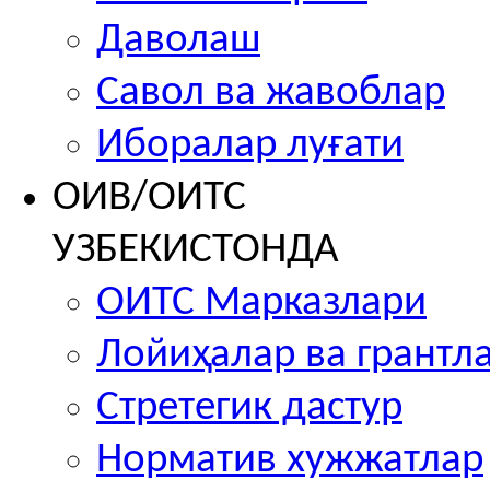
Даволаш
Савол ва жавоблар
Иборалар луғати
ОИВ/ОИТС
УЗБЕКИСТОНДА
ОИТС Марказлари
Лойиҳалар ва грантл
Стретегик дастур
Норматив хужжатлар