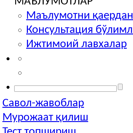
МАЪЛУМОТЛАР
Маълумотни қаердан
Консультация бўлим
Ижтимоий лавхалар
Савол-жавоблар
Мурожаат қилиш
Тест топшириш