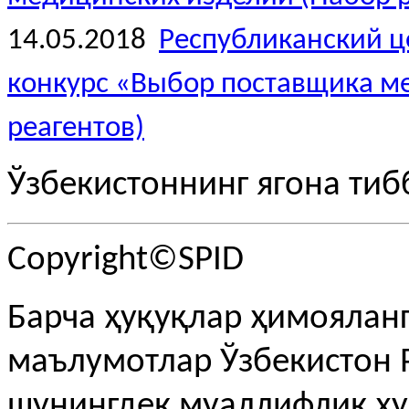
14.05.2018
Республиканский ц
конкурс «Выбор поставщика м
реагентов)
Ўзбекистоннинг ягона тиб
Copyright©SPID
Барча ҳуқуқлар ҳимояланг
маълумотлар Ўзбекистон 
шунингдек муаллифлик ҳу