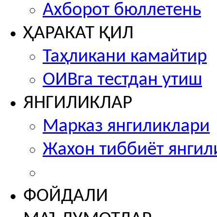
Ахборот бюллетень
ҲАРАКАТ ҚИЛ
Таҳликани камайтир
ОИВга тестдан утиш
ЯНГИЛИКЛАР
Марказ янгиликлари
Жахон тиббиёт янгил
ФОЙДАЛИ