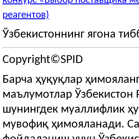
конкурс «Выбор поставщика м
реагентов)
Ўзбекистоннинг ягона тиб
Copyright©SPID
Барча ҳуқуқлар ҳимояланг
маълумотлар Ўзбекистон 
шунингдек муаллифлик ҳу
мувофиқ ҳимояланади. С