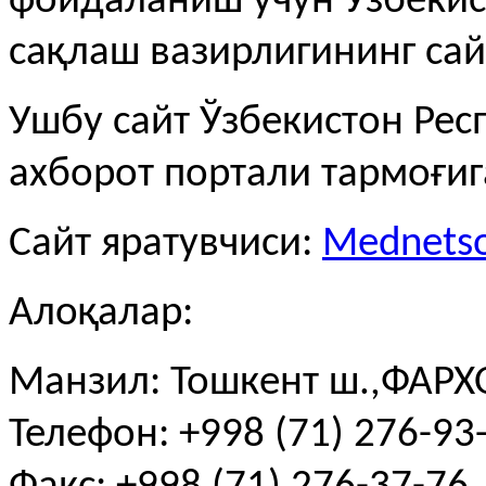
фойдаланиш учун Ўзбекис
сақлаш вазирлигининг сай
Ушбу сайт Ўзбекистон Рес
ахборот портали тармоғи
Сайт яратувчиси:
Mednetso
Алоқалар:
Манзил: Тошкент ш.,ФАРХО
Телефон: +998 (71) 276-93-