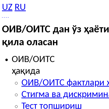
UZ
RU
ОИВ/ОИТС дан ўз ҳаёти
қила оласан
ОИВ/ОИТС
ҳақида
ОИВ/ОИТС фактлари 
Стигма ва дискрими
Тест топшириш