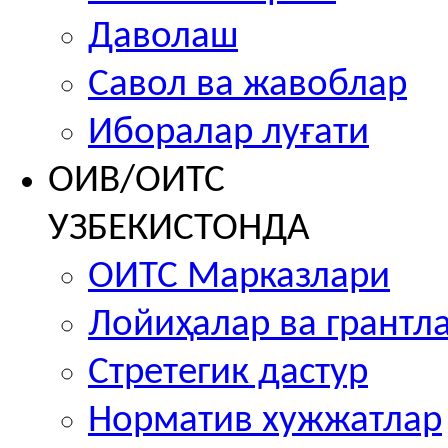
Даволаш
Савол ва жавоблар
Иборалар луғати
ОИВ/ОИТС
УЗБЕКИСТОНДА
ОИТС Марказлари
Лойиҳалар ва грантл
Стретегик дастур
Норматив хужжатлар