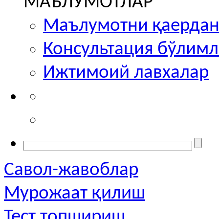
МАЪЛУМОТЛАР
Маълумотни қаердан
Консультация бўлим
Ижтимоий лавхалар
Савол-жавоблар
Мурожаат қилиш
Тест топшириш