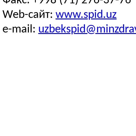
Факс: +998 (71) 276-37-76
Web-сайт:
www.spid.uz
e-mail:
uzbekspid@minzdra