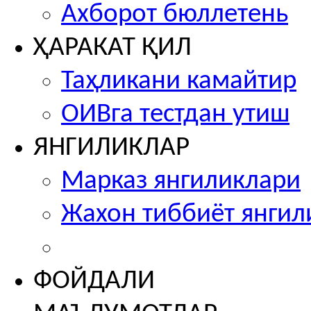
Ахборот бюллетень
ҲАРАКАТ ҚИЛ
Таҳликани камайтир
ОИВга тестдан утиш
ЯНГИЛИКЛАР
Марказ янгиликлари
Жахон тиббиёт янгил
ФОЙДАЛИ