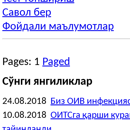
Савол бер
Фойдали маълумотлар
Pages:
1
Paged
Сўнги янгиликлар
24.08.2018
Биз ОИВ инфекция
10.08.2018
ОИТСга қарши кура
тайинланди