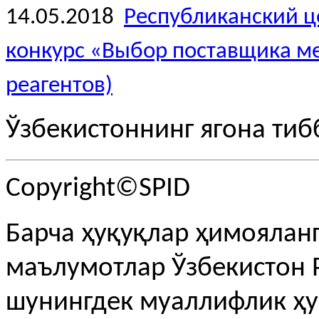
14.05.2018
Республиканский ц
конкурс «Выбор поставщика м
реагентов)
Ўзбекистоннинг ягона тиб
Copyright©SPID
Барча ҳуқуқлар ҳимояланг
маълумотлар Ўзбекистон 
шунингдек муаллифлик ҳу