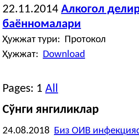
22.11.2014
Алкогол дели
баённомалари
Ҳужжат тури: Протокол
Ҳужжат:
Download
Pages:
1
All
Сўнги янгиликлар
24.08.2018
Биз ОИВ инфекция