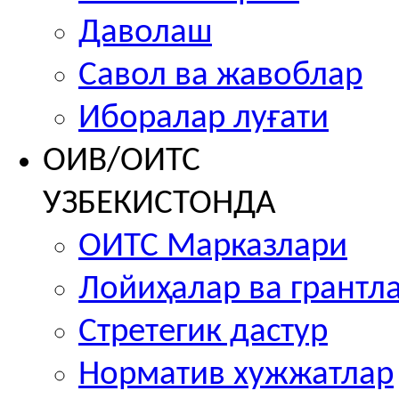
Даволаш
Савол ва жавоблар
Иборалар луғати
ОИВ/ОИТС
УЗБЕКИСТОНДА
ОИТС Марказлари
Лойиҳалар ва грантл
Стретегик дастур
Норматив хужжатлар