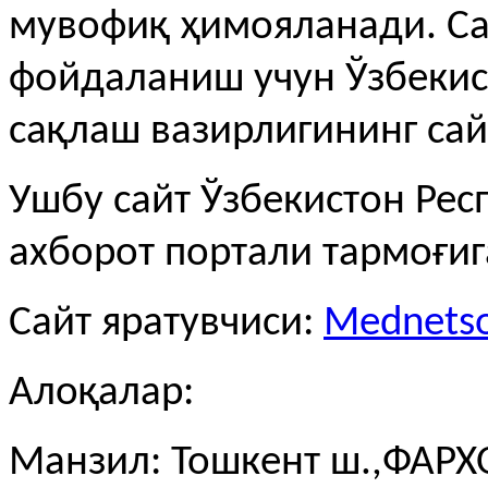
мувофиқ ҳимояланади. С
фойдаланиш учун Ўзбекис
сақлаш вазирлигининг сай
Ушбу сайт Ўзбекистон Рес
ахборот портали тармоғи
Сайт яратувчиси:
Mednetso
Алоқалар:
Манзил: Тошкент ш.,ФАРХО