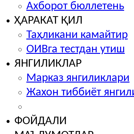
Ахборот бюллетень
ҲАРАКАТ ҚИЛ
Таҳликани камайтир
ОИВга тестдан утиш
ЯНГИЛИКЛАР
Марказ янгиликлари
Жахон тиббиёт янгил
ФОЙДАЛИ