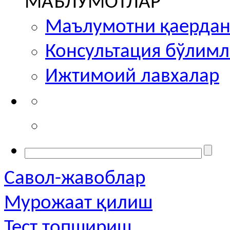
МАЪЛУМОТЛАР
Маълумотни қаердан
Консультация бўлим
Ижтимоий лавхалар
Савол-жавоблар
Мурожаат қилиш
Тест топшириш