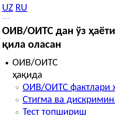
UZ
RU
ОИВ/ОИТС дан ўз ҳаёти
қила оласан
ОИВ/ОИТС
ҳақида
ОИВ/ОИТС фактлари 
Стигма ва дискрими
Тест топшириш