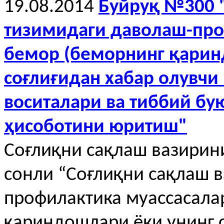
19.08.2014
Буйруқ №300 
тизимидаги даволаш-про
бемор (беморнинг қарин
соғлиғидан хабар олувчи
воситалари ва тиббий б
ҳисоботини юритиш"
Соғлиқни сақлаш вазирини
сонли “Соғлиқни сақлаш 
профилактика муассасала
қариндошлари ёки унинг 