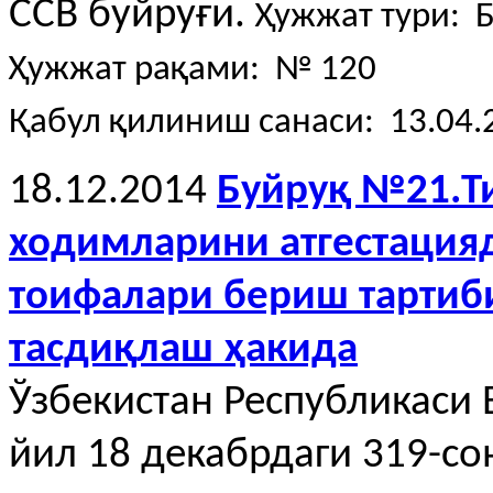
ССВ буйруғи.
Ҳужжат тури: 
Ҳужжат рақами: № 120
Қабул қилиниш санаси: 13.04.
18.12.2014
Буйруқ №21.Т
ходимларини атгестацияд
тоифалари бериш тартиб
тасдиқлаш ҳакида
Ўзбекистан Республикаси
йил 18 декабрдаги 319-со