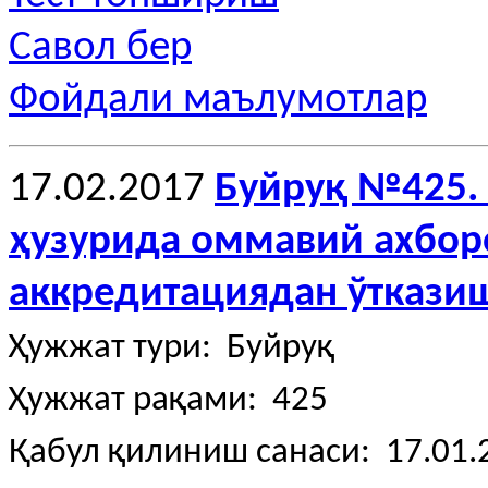
Савол бер
Фойдали маълумотлар
17.02.2017
Буйруқ №425. 
ҳузурида оммавий ахбор
аккредитациядан ўтказиш
Ҳужжат тури: Буйруқ
Ҳужжат рақами: 425
Қабул қилиниш санаси: 17.01.