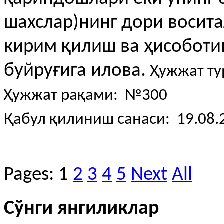
шахслар)нинг дори восит
кирим қилиш ва ҳисоботи
буйруғига илова.
Ҳужжат ту
Ҳужжат рақами: №300
Қабул қилиниш санаси: 19.08.
Pages:
1
2
3
4
5
Next
All
Сўнги янгиликлар