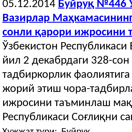
05.12.2014
Буйруқ №446 
Вазирлар Маҳкамасининг 
сонли қарори ижросини
Ўзбекистон Республикаси
йил 2 декабрдаги 328-со
тадбиркорлик фаолиятига
жорий этиш чора-тадбирл
ижросини таъминлаш мақ
Республикаси Соғлиқни са
Ҳужжат тури: Буйруқ