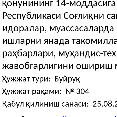
қонунининг 14-моддасига
Республикаси Соғлиқни с
идоралар, муассасаларда
ишларни янада такомилл
раҳбарлари, муҳандис-те
жавобгарлигини ошириш м
Ҳужжат тури: Буйруқ
Ҳужжат рақами: № 304
Қабул қилиниш санаси: 25.08.