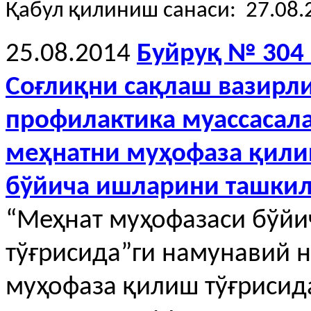
Қабул қилиниш санаси: 27.08.
25.08.2014
Буйруқ № 304 
Cоғлиқни сақлаш вазирл
профилактика муассасал
меҳнатни муҳофаза қили
бўйича ишларини ташкил
“Меҳнат муҳофазаси бўйи
тўғрисида”ги намунавий 
муҳофаза қилиш тўғрисида