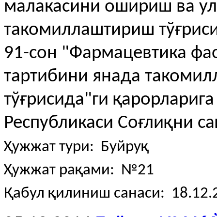
малакасини ошириш ва ул
такомиллаштириш тўғриси
91-сон "Фармацевтика фа
тартибини янада такомил
тўғрисида"ги қарорлариг
Республикаси Соғлиқни са
Ҳужжат тури: Буйруқ
Ҳужжат рақами: №21
Қабул қилиниш санаси: 18.12.