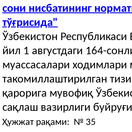
сони нисбатининг норма
тўғрисида"
Ўзбекистон Республикаси
йил 1 августдаги 164-сон
муассасалари ходимлари 
такомиллаштирилган тизи
қарорига мувофиқ Ўзбеки
сақлаш вазирлиги буйруғ
Ҳужжат рақами: № 35