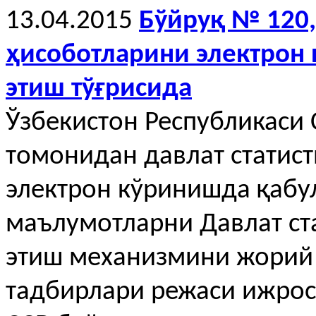
13.04.2015
Бўйруқ № 120,
ҳисоботларини электрон
этиш тўғрисида
Ўзбекистон Республикаси 
томонидан давлат статис
электрон кўринишда қабу
маълумотларни Давлат ст
этиш механизмини жорий 
тадбирлари режаси ижро