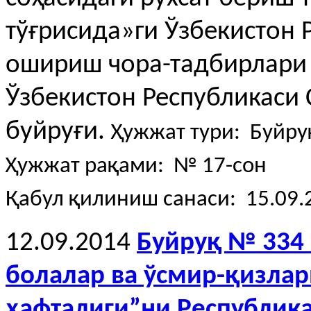
тўғрисида»ги Ўзбекистон 
ошириш чора-тадбирлари 
Ўзбекистон Республикаси 
буйруғи.
Ҳужжат тури: Буйру
Ҳужжат рақами: № 17-сон
Қабул қилиниш санаси: 15.09.
12.09.2014
Буйруқ № 334 
болалар ва ўсмир-қизла
ҳафталиги”ни Республика