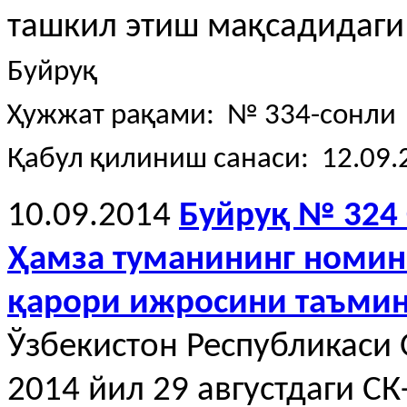
ташкил этиш мақсадидаги
Буйруқ
Ҳужжат рақами: № 334-сонли
Қабул қилиниш санаси: 12.09.
10.09.2014
Буйруқ № 324 
Ҳамза туманининг номин
қарори ижросини таъми
Ўзбекистон Республикаси
2014 йил 29 августдаги С