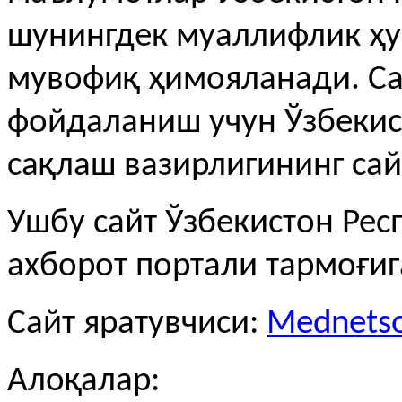
шунингдек муаллифлик ҳу
мувофиқ ҳимояланади. С
фойдаланиш учун Ўзбекис
сақлаш вазирлигининг сай
Ушбу сайт Ўзбекистон Рес
ахборот портали тармоғи
Сайт яратувчиси:
Mednetso
Алоқалар: