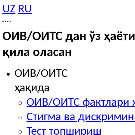
UZ
RU
ОИВ/ОИТС дан ўз ҳаёти
қила оласан
ОИВ/ОИТС
ҳақида
ОИВ/ОИТС фактлари 
Стигма ва дискрими
Тест топшириш