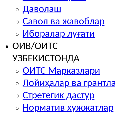
Даволаш
Савол ва жавоблар
Иборалар луғати
ОИВ/ОИТС
УЗБЕКИСТОНДА
ОИТС Марказлари
Лойиҳалар ва грантл
Стретегик дастур
Норматив хужжатлар