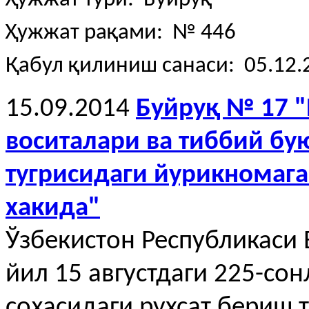
Ҳужжат рақами: № 446
Қабул қилиниш санаси: 05.12.
15.09.2014
Буйруқ № 17 "
воситалари ва тиббий б
тугрисидаги йурикномаг
хакида"
Ўзбекистон Республикаси
йил 15 августдаги 225-со
соҳасидаги рухсат бериш 