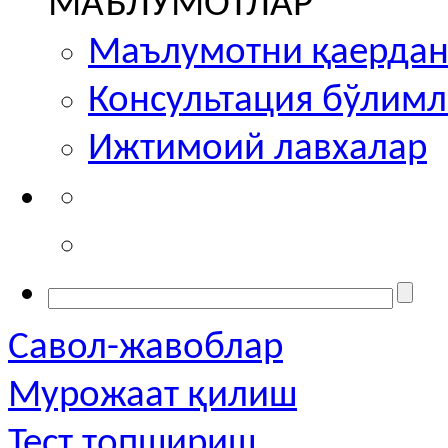
МАЪЛУМОТЛАР
Маълумотни қаердан
Консультация бўлим
Ижтимоий лавхалар
Савол-жавоблар
Мурожаат қилиш
Тест топшириш