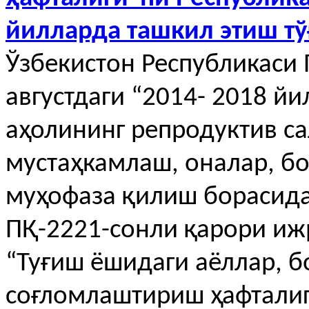
йилларда ташкил этиш т
Ўзбекистон Республикаси 
августдаги “2014- 2018 й
аҳолининг репродуктив с
мустаҳкамлаш, оналар, бо
муҳофаза қилиш борасида
ПҚ-2221-сонли қарори и
“Туғиш ёшидаги аёллар, б
соғломлаштириш ҳафталиг