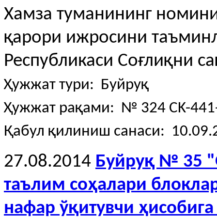
Хамза туманининг номини
қарори ижросини таъминл
Республикаси Соғлиқни са
Ҳужжат тури: Буйруқ
Ҳужжат рақами: № 324 CK-441-
Қабул қилиниш санаси: 10.09.
27.08.2014
Буйруқ № 35 
таълим соҳалари блоклар
нафар ўқитувчи ҳисобига