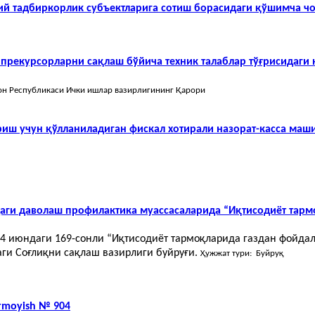
сий тадбиркорлик субъектларига сотиш борасидаги қўшимча ч
 прекурсорларни сақлаш бўйича техник талаблар тўғрисидаги
тон Республикаси Ички ишлар вазирлигининг Қарори
иш учун қўлланиладиган фискал хотирали назорат-касса маши
аги даволаш профилактика муассасаларида “Иқтисодиёт тар
24 июндаги 169-сонли “Иқтисодиёт тармоқларида газдан фойд
ги Соғлиқни сақлаш вазирлиги буйруғи.
Ҳужжат тури: Буйруқ
farmoyish № 904