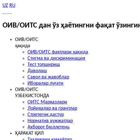
UZ
RU
ОИВ/ОИТС дан ўз ҳаётингни фақат ўзинги
ОИВ/ОИТС
ҳақида
ОИВ/ОИТС фактлари ҳақида
Стигма ва дискриминация
Тест топшириш
Даволаш
Савол ва жавоблар
Иборалар луғати
ОИВ/ОИТС
УЗБЕКИСТОНДА
ОИТС Марказлари
Лойиҳалар ва грантлар
Стретегик дастур
Норматив хужжатлар
Ахборот бюллетень
ҲАРАКАТ ҚИЛ
Таҳликани камайтир