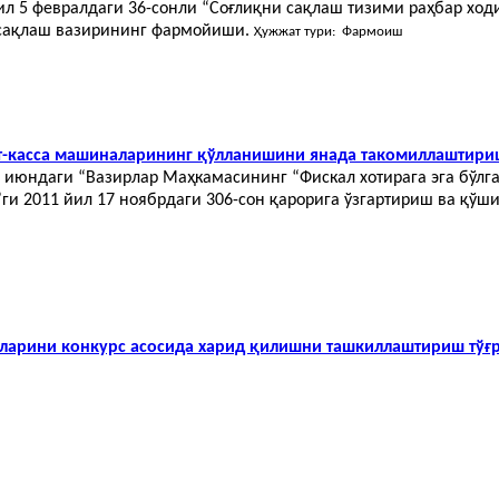
ил 5 февралдаги 36-сонли “Соғлиқни сақлаш тизими раҳбар хо
и сақлаш вазирининг фармойиши.
Ҳужжат тури: Фармоиш
рат-касса машиналарининг қўлланишини янада такомиллаштири
7 июндаги “Вазирлар Маҳкамасининг “Фискал хотирага эга бўл
и 2011 йил 17 ноябрдаги 306-сон қарорига ўзгартириш ва қўш
аларини конкурс асосида харид қилишни ташкиллаштириш тўғ