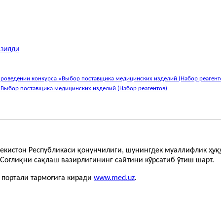
АЗИЛДИ
проведении конкурса «Выбор поставщика медицинских изделий (Набор реагент
«Выбор поставщика медицинских изделий (Набор реагентов)
бекистон Республикаси қонунчилиги, шунингдек муаллифлик ҳу
Соғлиқни сақлаш вазирлигининг сайтини кўрсатиб ўтиш шарт.
т портали тармоғига киради
www.med.uz
.