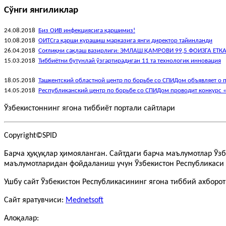
Сўнги янгиликлар
24.08.2018
Биз ОИВ инфекциясига қаршимиз!
10.08.2018
ОИТСга қарши курашиш марказига янги директор тайинланди
26.04.2018
Соғлиқни сақлаш вазирлиги: ЭМЛАШ ҚАМРОВИ 99,5 ФОИЗГА ЕТК
15.03.2018
Тиббиётни бутунлай ўзгартирадиган 11 та технологик инновация
18.05.2018
Ташкентский областной центр по борьбе со СПИДом объявляет о 
14.05.2018
Республиканский центр по борьбе со СПИДом проводит конкурс 
Ўзбекистоннинг ягона тиббиёт портали сайтлари
Copyright©SPID
Барча ҳуқуқлар ҳимояланган. Сайтдаги барча маълумотлар Ўз
маълумотларидан фойдаланиш учун Ўзбекистон Республикаси 
Ушбу сайт Ўзбекистон Республикасининг ягона тиббий ахборо
Сайт яратувчиси:
Mednetsoft
Алоқалар: