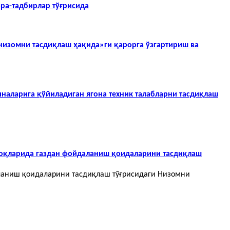
ора-тадбирлар тўғрисида
 низомни тасдиқлаш ҳақида»ги қарорга ўзгартириш ва
наларига қўйиладиган ягона техник талабларни тасдиқлаш
моқларида газдан фойдаланиш қоидаларини тасдиқлаш
аланиш қоидаларини тасдиқлаш тўғрисидаги Низомни