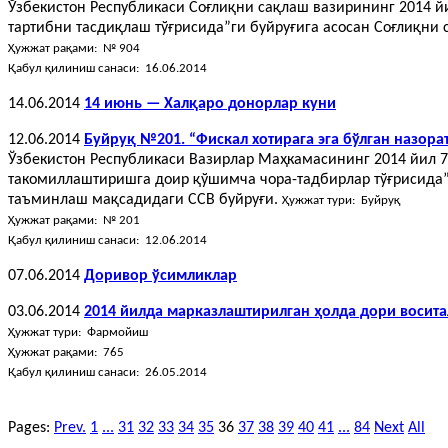
Ўзбекистон Республикаси Соғлиқни сақлаш вазирининг 2014 й
тартибни тасдиқлаш тўғрисида”ги буйруғига асосан Соғлиқн
Ҳужжат рақами: № 904
Қабул қилиниш санаси: 16.06.2014
14.06.2014
14 июнь — Халқаро донорлар куни
12.06.2014
Буйруқ №201. “Фискал хотирага эга бўлган назо
Ўзбекистон Республикаси Вазирлар Маҳкамасининг 2014 йил 
такомиллаштиришга доир қўшимча чора-тадбирлар тўғрисида”г
таъминлаш мақсадидаги ССВ буйруғи.
Ҳужжат тури: Буйруқ
Ҳужжат рақами: № 201
Қабул қилиниш санаси: 12.06.2014
07.06.2014
Доривор ўсимликлар
03.06.2014
2014 йилда марказлаштирилган ҳолда дори восит
Ҳужжат тури: Фармойиш
Ҳужжат рақами: 765
Қабул қилиниш санаси: 26.05.2014
Pages:
Prev.
1
...
31
32
33
34
35
36
37
38
39
40
41
...
84
Next
All