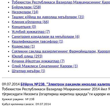
Ўзбекистон Республикаси Вазирлар Маҳқамасининг Қаро
Буйруқлари (258)
Низомлари (14)
Ташҳис қўйиш ва даволаш меъёрлари (31)
Клиник қўлланма (66)
Концепция (0)
Услубий ҳужжатлар (7)
Санитария қоидалари ва меъёрлари (6)
Квалификацион тавсифлар (1)
Кодекслар (1)
Соғлиқни сақлаш вазирлигининг Фармойишлари, Қарорла
Юклаб олиш (293)
Кучини йўқотган хужжатлар (7)
Олий Мажлиси Сенатининг Карори (1)
Штатлар меъёри (1)
09.07.2014
Бўйруқ №238. “Электрон рақамли имзолар калитл
Ўзбекистон Республикаси Вазирлар Маҳкамасининг 2014 йил 9
тўғрисидаги Низомга ўзгартириш киритиш ҳақида”ги қарори 
Ҳужжат рақами: № 238
Қабул қилиниш санаси: 09.07.2014