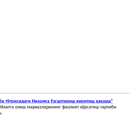
би тўғрисидаги Низомга ўзгартириш киритиш ҳақида”
ўйхатга олиш марказларининг фаолият кўрсатиш тартиби
қ