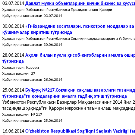
03.07.2014
Давлат мулки объектларини кичик бизнес ва хусу
Ҳужжат тури: Ўзбекистон Республикаси Президентининг Қарори
Қабул қилиниш санаси: 03.07.2014
30.06.2014
«Гиёҳвандлик воситалари, психотроп моддалар ва
қўшимчалар киритиш тўғрисида
Ҳужжат тури: Ўзбекистон Республикаси Соғлиқни сақлаш вазирлиги Ўзбекис
Қабул қилиниш санаси: 30.06.2014
28.06.2014
Аҳоли билан пулли ҳисоб-китобларни амалга ошир
тўғрисида
Ҳужжат тури: Қарори
Ҳужжат рақами: 27
Қабул қилиниш санаси: 28.06.2014
25.06.2014
Буйруқ №217.Cоғлиқни сақлаш вазирлиги тизимид
тўғрисида“ги қоидаларини амалга тадбиқ этиш тўғрисида
Ўзбекистон Республикаси Вазирлар Маҳкамасининг 2014 йил 
тасдиқлаш ҳақида”ги Қарори ижросини таъминлаш мақсадида
Ҳужжат рақами: № 217
Қабул қилиниш санаси: 25.06.2014
16.06.2014
О'zbekiston Respublikasi Sog'liqni Saqlash Vazirligi 