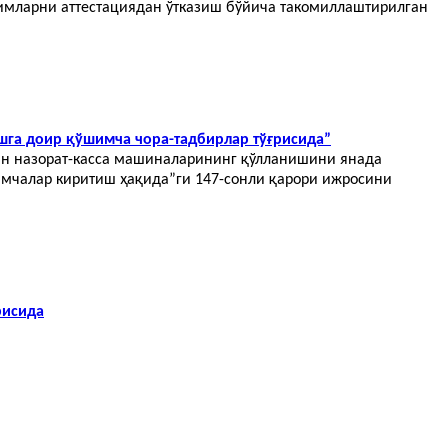
димларни аттестациядан ўтказиш бўйича такомиллаштирилган
шга доир қўшимча чора-тадбирлар тўғрисида”
ган назорат-касса машиналарининг қўлланишини янада
имчалар киритиш ҳақида”ги 147-сонли қарори ижросини
рисида