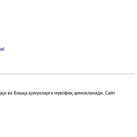
ов)
қуқи ва бошқа қонунларга мувофиқ ҳимояланади. Сайт