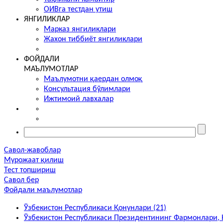
ОИВга тестдан утиш
ЯНГИЛИКЛАР
Марказ янгиликлари
Жахон тиббиёт янгиликлари
ФОЙДАЛИ
МАЪЛУМОТЛАР
Маълумотни қаердан олмоқ
Консультация бўлимлари
Ижтимоий лавхалар
Савол-жавоблар
Мурожаат қилиш
Тест топшириш
Савол бер
Фойдали маълумотлар
Ўзбекистон Республикаси Қонунлари (21)
Ўзбекистон Республикаси Президентининг Фармонлари, Қ