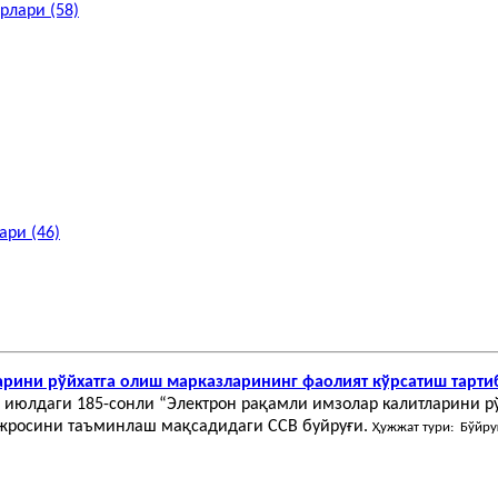
рлари (58)
ри (46)
арини рўйхатга олиш марказларининг фаолият кўрсатиш тарти
 июлдаги 185-сонли “Электрон рақамли имзолар калитларини р
ижросини таъминлаш мақсадидаги ССВ буйруғи.
Ҳужжат тури: Бўйру