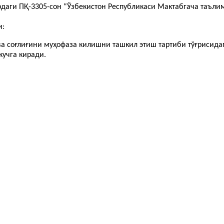
рдаги ПҚ-3305-сон “Ўзбекистон Республикаси Мактабгача таъли
и:
а соғлиғини муҳофаза килишни ташкил этиш тартиби тўғрисида
кучга киради.