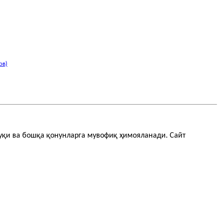
ов)
қуқи ва бошқа қонунларга мувофиқ ҳимояланади. Сайт