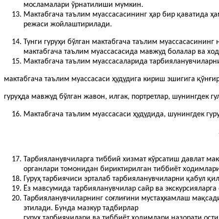
мосламалари ўрнатилиши мумкин.
Мактабгача таълим муассасасининг ҳар бир қаватида ҳ
режаси жойлаштирилади.
Тунги гуруҳи бўлган мактабгача таълим муассасасининг н
мактабгача таълим муассасасида мавжуд болалар ва хо
Мактабгача таълим муассасаларида тарбияланувчиларн
мактабгача таълим муассасаси ҳудудига кириш эшигига қўнғи
гуруҳда мавжуд бўлган жавон, илгак, портретлар, шунингдек
Мактабгача таълим муассасаси ҳудудида, шунингдек гу
Тарбияланувчиларга тиббий хизмат кўрсатиш давлат мак
органлари томонидан бириктирилган тиббиёт ходимлар
Гуруҳ тарбиячиси эрталаб тарбияланувчиларни қабул қи
Ёз мавсумида тарбияланувчилар сайр ва экскурсияларга
Тарбияланувчиларнинг соғлиғини мустаҳкамлаш мақсади
этилади. Бунда мазкур тадбирлар
гуруҳ тарбиячилари ва тиббиёт ходимлари назорати ост