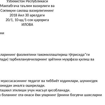
Ўзбекистон Республикаси
Мактабгача таълим вазирлиги ва
Соғлиқни саклаш вазирлигининг
2018 йил 30 арелдаги
20/1, 10-ққ/1-сон қарорига
ИЛОВА
ини
саларининг фаолиятини такомиллаштириш тўғрисида”ги
илади) тарбияланувчиларнинг ҳаётини муҳофаза қилиш ва
муассасасининг педагог ва тиббиёт ходимлари, шунингдек
монидан амалга оширилади.
ташкил этилиши учун масъул ҳисобланади.
 боланинг ота-онаси ёки уларнинг ўрнини босувчи шахсларни