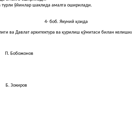
 турли ўйинлар шаклида амалга оширилади.
4- боб. Якуний қоида
лиги ва Давлат архитектура ва қурилиш қўмитаси билан келиши
П. Бобожонов
Зокиров