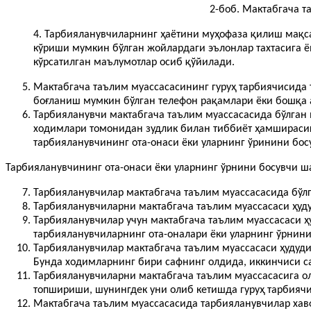
2-боб. Мактабгача 
4. Тарбияланувчиларнинг ҳаётини муҳофаза қилиш мақс
кўриши мумкин бўлган жойлардаги эълонлар тахтасига ё
кўрсатилган маълумотлар осиб қўйилади.
Мактабгача таълим муассасасининг гуруҳ тарбиячисида
боғланиш мумкин бўлган телефон рақамлари ёки бошқа 
Тарбияланувчи мактабгача таълим муассасасида бўлган 
ходимлари томонидан зудлик билан тиббиёт ҳамширасига
тарбияланувчининг ота-онаси ёки уларнинг ўринини бос
Тарбияланувчининг ота-онаси ёки уларнинг ўрнини босувчи ша
Тарбияланувчилар мактабгача таълим муассасасида бўлг
Тарбияланувчиларни мактабгача таълим муассасаси ҳуд
Тарбияланувчилар учун мактабгача таълим муассасаси 
тарбияланувчиларнинг ота-оналари ёки уларнинг ўрнин
Тарбияланувчилар мактабгача таълим муассасаси ҳудуди
Бунда ходимларнинг бири сафнинг олдида, иккинчиси с
Тарбияланувчиларни мактабгача таълим муассасасига ол
топшириши, шунингдек уни олиб кетишда гуруҳ тарбиячи
Мактабгача таълим муассасасида тарбияланувчилар хав