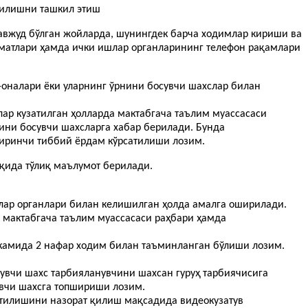
қилишни ташкил этиш
авжуд бўлган жойларда, шунингдек барча ходимлар кириши ва
изматлари ҳамда ички ишлар органларининг телефон рақамлари
-оналари ёки уларнинг ўрнини босувчи шахслар билан
ар кузатилган ҳолларда мактабгача таълим муассасаси
ини босувчи шахсларга хабар берилади. Бунда
биринчи тиббий ёрдам кўрсатилиши лозим.
ақида тўлиқ маълумот берилади.
шлар органлари билан келишилган ҳолда амалга оширилади.
 мактабгача таълим муассасаси раҳбари ҳамда
ҳ камида 2 нафар ходим билан таъминланган бўлиши лозим.
сувчи шахс тарбияланувчини шахсан гуруҳ тарбиячисига
увчи шахсга топшириши лозим.
атилишини назорат қилиш мақсадида видеокузатув