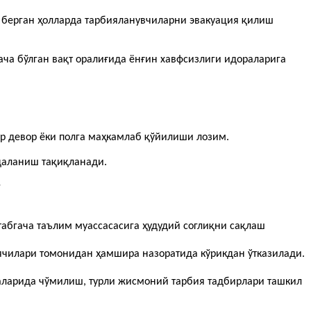
 берган ҳолларда тарбияланувчиларни эвакуация қилиш
гача бўлган вақт оралиғида ёнғин хавфсизлиги идораларига
ар девор ёки полга маҳкамлаб қўйилиши лозим.
даланиш тақиқланади.
г
абгача таълим муассасасига ҳудудий соглиқни сақлаш
иячилари томонидан ҳамшира назоратида кўрикдан ўтказилади.
аларида чўмилиш, турли жисмоний тарбия тадбирлари ташкил