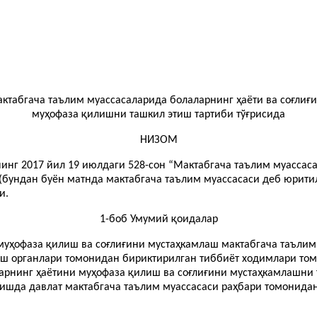
ктабгача таълим муассасаларида болаларнинг ҳаёти ва соғлиғ
муҳофаза қилишни ташкил этиш тартиби тўғрисида
НИЗОМ
инг 2017 йил 19 июлдаги 528-сон “Мактабгача таълим муасса
 (бундан буён матнда мактабгача таълим муассасаси деб юрит
и.
1-боб Умумий қоидалар
муҳофаза қилиш ва соғлиғини мустаҳкамлаш мактабгача таълим 
лаш органлари томонидан бириктирилган тиббиёт ходимлари то
арнинг ҳаётини муҳофаза қилиш ва соғлиғини мустаҳкамлашни 
ишда давлат мактабгача таълим муассасаси раҳбари томонидан