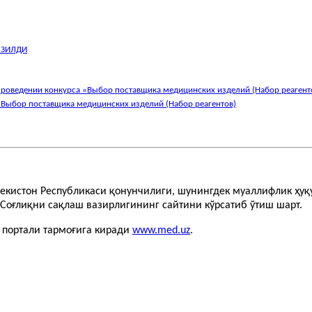
АЗИЛДИ
проведении конкурса «Выбор поставщика медицинских изделий (Набор реагент
«Выбор поставщика медицинских изделий (Набор реагентов)
бекистон Республикаси қонунчилиги, шунингдек муаллифлик ҳу
Соғлиқни сақлаш вазирлигининг сайтини кўрсатиб ўтиш шарт.
т портали тармоғига киради
www.med.uz
.