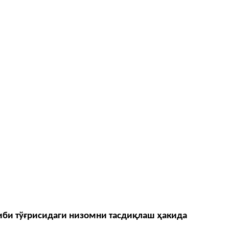
иби тўғрисидаги низомни тасдиқлаш ҳакида