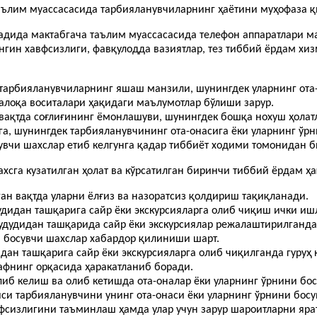
таълим муассасасида тарбияланувчиларнинг ҳаётини муҳофаза 
адида мактабгача таълим муассасасида телефон аппаратлари м
нгин хавфсизлиги, фавқулодда вазиятлар, тез тиббий ёрдам х
 тарбияланувчиларнинг яшаш манзили, шунингдек уларнинг ота
алоқа воситалари ҳақидаги маълумотлар бўлиши зарур.
вақтда соғлиғининг ёмонлашуви, шунингдек бошқа нохуш ҳолатл
, шунингдек тарбияланувчининг ота-онасига ёки уларнинг ўрн
увчи шахслар етиб келгунга қадар тиббиёт ходими томонидан 
хсга кузатилган ҳолат ва кўрсатилган биринчи тиббий ёрдам ҳ
ан вақтда уларни ёлғиз ва назоратсиз қолдириш тақиқланади.
удидан ташқарига сайр ёки экскурсияларга олиб чиқиш ички и
ҳудудидан ташқарида сайр ёки экскурсиялар режалаштирилганда
и босувчи шахслар хабардор қилиниши шарт.
дан ташқарига сайр ёки экскурсияларга олиб чиқилганда гуру
афнинг орқасида ҳаракатланиб боради.
иб келиш ва олиб кетишда ота-оналар ёки уларнинг ўрнини бо
си тарбияланувчини унинг ота-онаси ёки уларнинг ўрнини бос
фсизлигини таъминлаш ҳамда улар учун зарур шароитларни яр