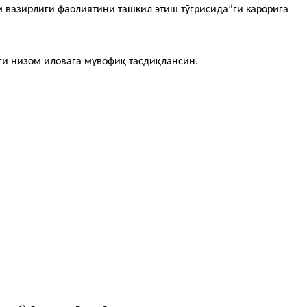
м вазирлиги фаолиятини ташкил этиш тўгрисида”ги карорига
ги низом иловага мувофиқ тасдиқлансин.