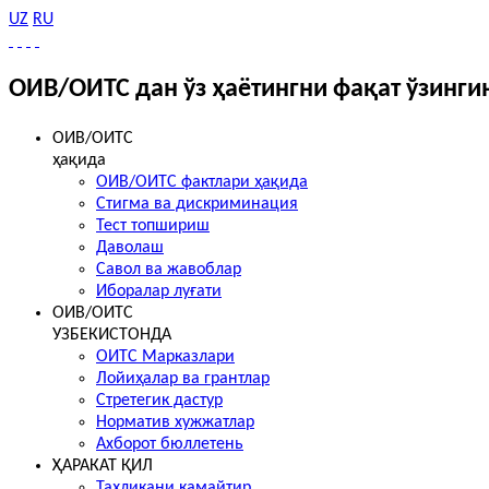
UZ
RU
ОИВ/ОИТС дан ўз ҳаётингни фақат ўзинги
ОИВ/ОИТС
ҳақида
ОИВ/ОИТС фактлари ҳақида
Стигма ва дискриминация
Тест топшириш
Даволаш
Савол ва жавоблар
Иборалар луғати
ОИВ/ОИТС
УЗБЕКИСТОНДА
ОИТС Марказлари
Лойиҳалар ва грантлар
Стретегик дастур
Норматив хужжатлар
Ахборот бюллетень
ҲАРАКАТ ҚИЛ
Таҳликани камайтир