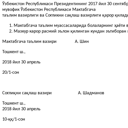
Ўзбекистон Республикаси Президентининг 2017 йил 30 сентяб
мувофик Ўзбекистон Республикаси Мактабгача
таълим вазирлиги ва Соғликни сақлаш вазирлиги қарор қилад
Мактабгача таълим муассасаларида болаларнинг ҳаёти в
Мазкур карор расмий эълон қилинган кундан эътиборан 
Мактабгача таълим вазири А. Шин
Тошкент ш.,
2018 йил 30 апрель
20/1-сон
Соғлиқни сақлаш вазири А. Шадманов
Тошкент ш.,
2018 йил 30 апрель
10-ққ/1-сон