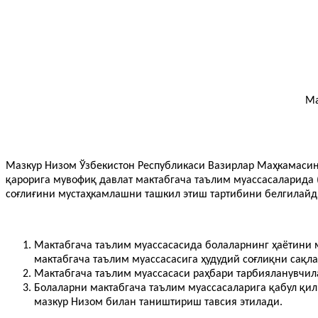
Ма
Мазкур Низом Ўзбекистон Республикаси Вазирлар Маҳкамасин
қарорига мувофиқ давлат мактабгача таълим муассасаларида
соғлиғини мустаҳкамлашни ташкил этиш тартибини белгилайд
Мактабгача таълим муассасасида болаларнинг ҳаётини 
мактабгача таълим муассасасига ҳудудий соғлиқни сақ
Мактабгача таълим муассасаси раҳбари тарбияланувчил
Болаларни мактабгача таълим муассасаларига қабул қил
мазкур Низом билан таништириш тавсия этилади.