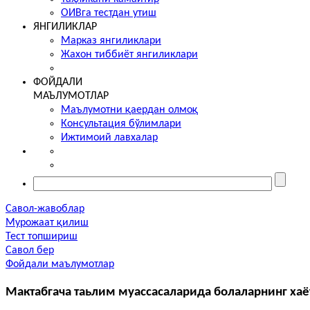
ОИВга тестдан утиш
ЯНГИЛИКЛАР
Марказ янгиликлари
Жахон тиббиёт янгиликлари
ФОЙДАЛИ
МАЪЛУМОТЛАР
Маълумотни қаердан олмоқ
Консультация бўлимлари
Ижтимоий лавхалар
Савол-жавоблар
Мурожаат қилиш
Тест топшириш
Савол бер
Фойдали маълумотлар
Мактабгача таьлим муассасаларида болаларнинг хаё