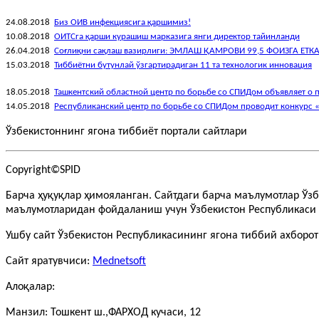
24.08.2018
Биз ОИВ инфекциясига қаршимиз!
10.08.2018
ОИТСга қарши курашиш марказига янги директор тайинланди
26.04.2018
Соғлиқни сақлаш вазирлиги: ЭМЛАШ ҚАМРОВИ 99,5 ФОИЗГА ЕТК
15.03.2018
Тиббиётни бутунлай ўзгартирадиган 11 та технологик инновация
18.05.2018
Ташкентский областной центр по борьбе со СПИДом объявляет о 
14.05.2018
Республиканский центр по борьбе со СПИДом проводит конкурс 
Ўзбекистоннинг ягона тиббиёт портали сайтлари
Copyright©SPID
Барча ҳуқуқлар ҳимояланган. Сайтдаги барча маълумотлар Ўз
маълумотларидан фойдаланиш учун Ўзбекистон Республикаси 
Ушбу сайт Ўзбекистон Республикасининг ягона тиббий ахборо
Сайт яратувчиси:
Mednetsoft
Алоқалар:
Манзил: Тошкент ш.,ФАРХОД кучаси, 12