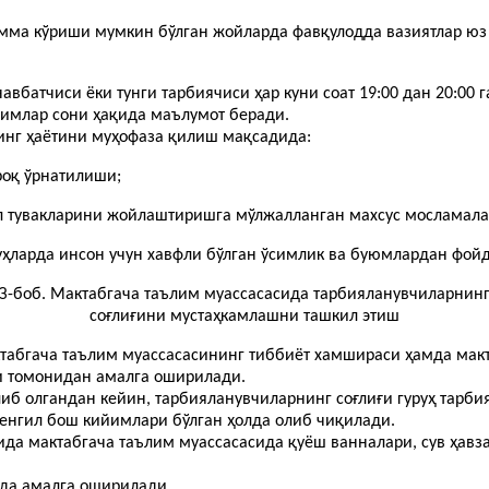
амма кўриши мумкин бўлган жойларда фавқулодда вазиятлар юз
авбатчиси ёки тунги тарбиячиси ҳар куни соат 19:00 дан 20:00 
димлар сони ҳақида маълумот беради.
инг ҳаётини муҳофаза қилиш мақсадида:
роқ ўрнатилиши;
 гул тувакларини жойлаштиришга мўлжалланган махсус мосламал
руҳларда инсон учун хавфли бўлган ўсимлик ва буюмлардан фой
З-боб. Мактабгача таълим муассасасида тарбияланувчиларнин
соғлиғини мустаҳкамлашни ташкил этиш
табгача таълим муассасасининг тиббиёт хамшираси ҳамда макт
и томонидан амалга оширилади.
либ олгандан кейин, тарбияланувчиларнинг соғлиғи гуруҳ тарб
 енгил бош кийимлари бўлган ҳолда олиб чиқилади.
да мактабгача таълим муассасасида қуёш ванналари, сув ҳавз
ида амалга оширилади.