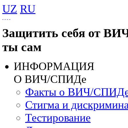
UZ
RU
Защитить себя от ВИ
ты сам
ИНФОРМАЦИЯ
О ВИЧ/СПИДе
Факты о ВИЧ/СПИД
Стигма и дискримин
Тестирование