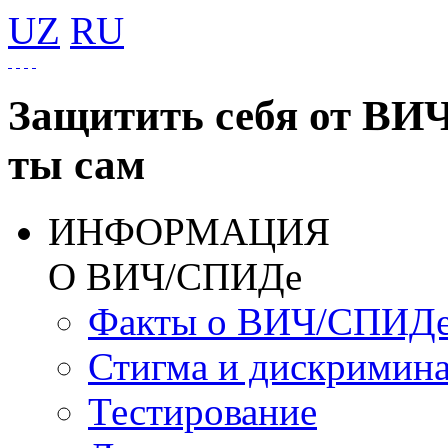
UZ
RU
Защитить себя от ВИ
ты сам
ИНФОРМАЦИЯ
О ВИЧ/СПИДе
Факты о ВИЧ/СПИД
Стигма и дискримин
Тестирование