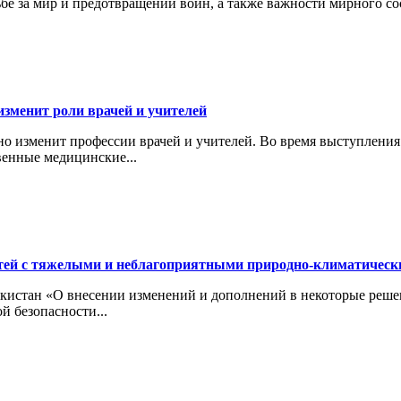
ьбе за мир и предотвращении войн, а также важности мирного с
изменит роли врачей и учителей
ьно изменит профессии врачей и учителей. Во время выступлени
венные медицинские...
тей с тяжелыми и неблагоприятными природно-климатичес
кистан «О внесении изменений и дополнений в некоторые реше
й безопасности...