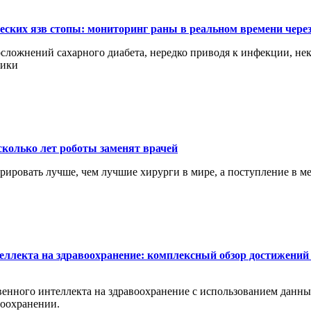
еских язв стопы: мониторинг раны в реальном времени чере
сложнений сахарного диабета, нередко приводя к инфекции, нек
ники
сколько лет роботы заменят врачей
перировать лучше, чем лучшие хирурги в мире, а поступление в 
еллекта на здравоохранение: комплексный обзор достижений 
енного интеллекта на здравоохранение с использованием данных 
воохранении.