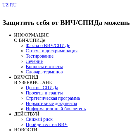
UZ
RU
Защитить себя от ВИЧ/СПИДа можешь 
ИНФОРМАЦИЯ
О ВИЧ/СПИДе
Факты о ВИЧ/СПИДе
Стигма и дискриминация
Тестирование
Лечение
Вопросы и ответы
Словарь терминов
ВИЧ/СПИД
В УЗБЕКИСТАНЕ
Центры СПИДа
Проекты и гранты
Стратегическая программа
Нормативные документы
Информационный бюллетень
ДЕЙСТВУЙ
Снижай риск
Пройди тест на ВИЧ
НОВОСТИ