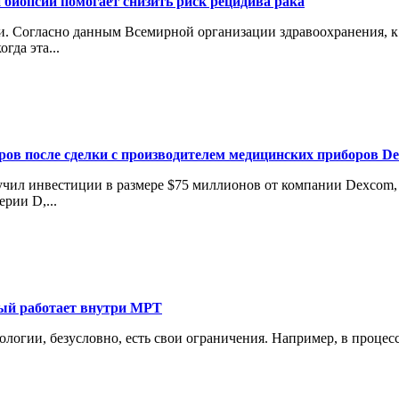
 биопсии помогает снизить риск рецидива рака
 Согласно данным Всемирной организации здравоохранения, к 2
гда эта...
аров после сделки с производителем медицинских приборов D
лучил инвестиции в размере $75 миллионов от компании Dexcom
рии D,...
рый работает внутри МРТ
нологии, безусловно, есть свои ограничения. Например, в проце