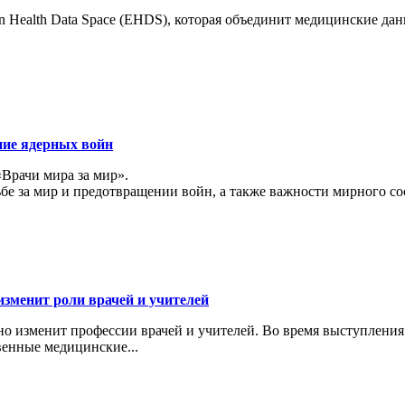
 Health Data Space (EHDS), которая объединит медицинские да
ние ядерных войн
«Врачи мира за мир».
ьбе за мир и предотвращении войн, а также важности мирного с
изменит роли врачей и учителей
ьно изменит профессии врачей и учителей. Во время выступлени
венные медицинские...