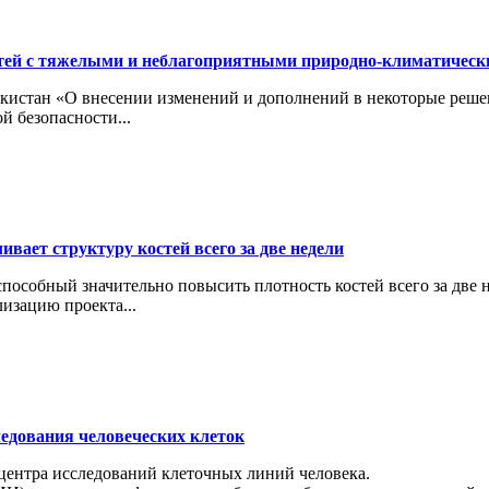
тей с тяжелыми и неблагоприятными природно-климатичес
кистан «О внесении изменений и дополнений в некоторые реше
й безопасности...
вает структуру костей всего за две недели
особный значительно повысить плотность костей всего за две н
изацию проекта...
ледования человеческих клеток
 центра исследований клеточных линий человека.