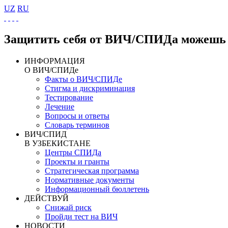
UZ
RU
Защитить себя от ВИЧ/СПИДа можешь 
ИНФОРМАЦИЯ
О ВИЧ/СПИДе
Факты о ВИЧ/СПИДе
Стигма и дискриминация
Тестирование
Лечение
Вопросы и ответы
Словарь терминов
ВИЧ/СПИД
В УЗБЕКИСТАНЕ
Центры СПИДа
Проекты и гранты
Стратегическая программа
Нормативные документы
Информационный бюллетень
ДЕЙСТВУЙ
Снижай риск
Пройди тест на ВИЧ
НОВОСТИ