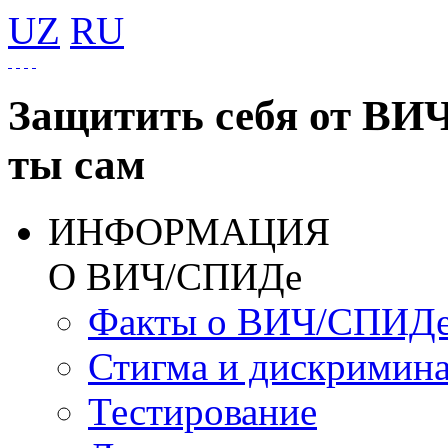
UZ
RU
Защитить себя от ВИ
ты сам
ИНФОРМАЦИЯ
О ВИЧ/СПИДе
Факты о ВИЧ/СПИД
Стигма и дискримин
Тестирование