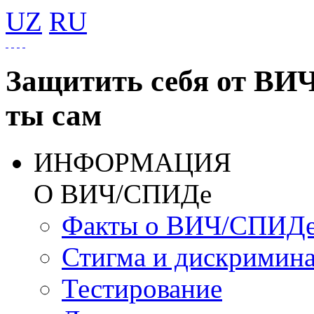
UZ
RU
Защитить себя от ВИ
ты сам
ИНФОРМАЦИЯ
О ВИЧ/СПИДе
Факты о ВИЧ/СПИД
Стигма и дискримин
Тестирование