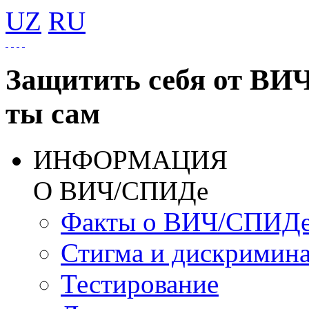
UZ
RU
Защитить себя от ВИ
ты сам
ИНФОРМАЦИЯ
О ВИЧ/СПИДе
Факты о ВИЧ/СПИД
Стигма и дискримин
Тестирование