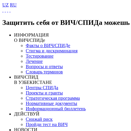
UZ
RU
Защитить себя от ВИЧ/СПИДа можешь 
ИНФОРМАЦИЯ
О ВИЧ/СПИДе
Факты о ВИЧ/СПИДе
Стигма и дискриминация
Тестирование
Лечение
Вопросы и ответы
Словарь терминов
ВИЧ/СПИД
В УЗБЕКИСТАНЕ
Центры СПИДа
Проекты и гранты
Стратегическая программа
Нормативные документы
Информационный бюллетень
ДЕЙСТВУЙ
Снижай риск
Пройди тест на ВИЧ
НОВОСТИ