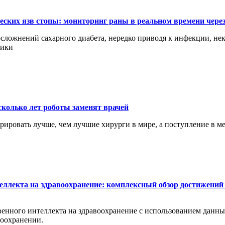
еских язв стопы: мониторинг раны в реальном времени чере
сложнений сахарного диабета, нередко приводя к инфекции, нек
ники
сколько лет роботы заменят врачей
перировать лучше, чем лучшие хирурги в мире, а поступление в 
еллекта на здравоохранение: комплексный обзор достижений 
енного интеллекта на здравоохранение с использованием данных 
воохранении.