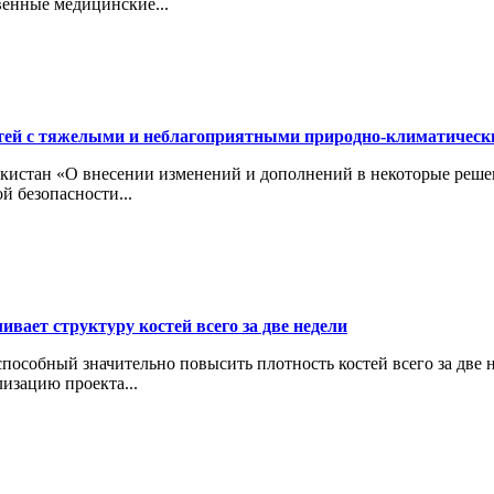
венные медицинские...
тей с тяжелыми и неблагоприятными природно-климатичес
кистан «О внесении изменений и дополнений в некоторые реше
й безопасности...
вает структуру костей всего за две недели
особный значительно повысить плотность костей всего за две н
изацию проекта...