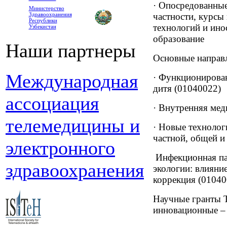
· Опосредованны
Министерство
Здравоохранения
частности, курс
Республики
технологий и ино
Узбекистан
образование
Наши партнеры
Основные направл
Международная
· Функционирован
дитя (01040022)
ассоциация
· Внутренняя ме
телемедицины и
· Новые технолог
частной, общей и
электронного
Инфекционная па
здравоохранения
экологии: влияние
коррекция (01040
Научные гранты 
инновационные – 