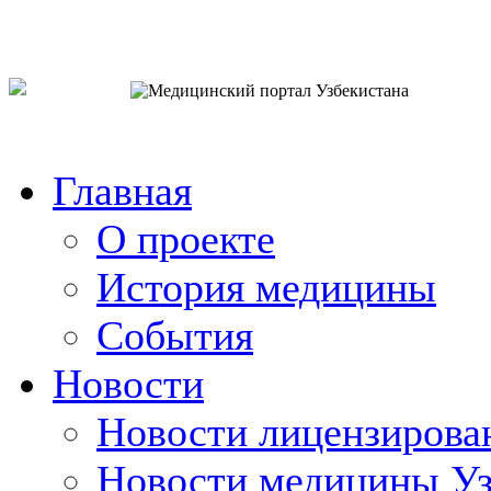
o`zb
рус
eng
Главная
О проекте
История медицины
События
Новости
Новости лицензирова
Новости медицины Уз