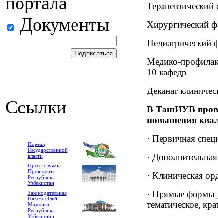
портала
Терапевтический 
Документы
Хирургический фа
Педиатрический ф
Медико-профилакт
10 кафедр
Деканат клиничес
Ссылки
В ТашИУВ прово
повышения квал
· Первичная спец
Портал
Государственной
· Дополнительная
власти
Пресс-служба
Президента
· Клиническая ор
Республики
Узбекистан
· Прямые формы 
Законодательная
Палата Олий
тематическое, кр
Мажлиса
Республики
Узбекистан