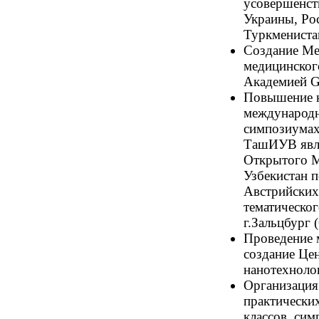
усовершенст
Украины, Рос
Туркмениста
Создание Ме
медицинског
Академией G
Повышение к
международн
симпозиумах
ТашИУВ явл
Открытого М
Узбекистан п
Австрийских
тематическо
г.Зальцбург
Проведение 
создание Це
нанотехноло
Организация
практических
классов, сим