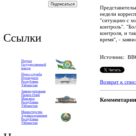
Представитель
недели корресп
"ситуацию с хо
контроль". "Бо
контроля, и та
Ссылки
время", - заяви
Источник: BB
Портал
Государственной
власти
Пресс-служба
Президента
Возврат к спис
Республики
Узбекистан
Законодательная
Палата Олий
Мажлиса
Комментари
Республики
Узбекистан
Министерство
Здравоохранения
Республики
Узбекистан