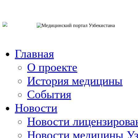
o`zb
рус
eng
Главная
О проекте
История медицины
События
Новости
Новости лицензирова
Новости медицины Уз