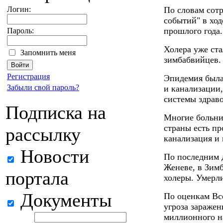
Логин:
По словам сот
событий" в ход
прошлого года.
Пароль:
Холера уже ста
Запомнить меня
зимбабвийцев.
Регистрация
Эпидемия была
Забыли свой пароль?
и канализации
системы здрав
Подписка на
Многие больни
страны есть пр
рассылку
канализация и 
Новости
По последним 
Женеве, в Зимб
портала
холеры. Умерли
Документы
По оценкам Вс
угроза заражен
миллионного н