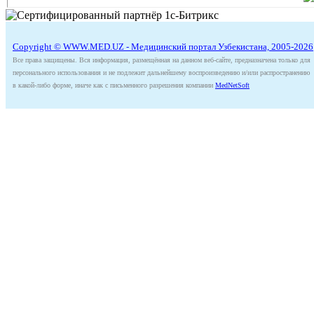
Copyright © WWW.MED.UZ - Медицинский портал Узбекистана, 2005-2026
Все права защищены. Вся информация, размещённая на данном веб-сайте, предназначена только для
персонального использования и не подлежит дальнейшему воспроизведению и/или распространению
в какой-либо форме, иначе как с письменного разрешения компании
MedNetSoft