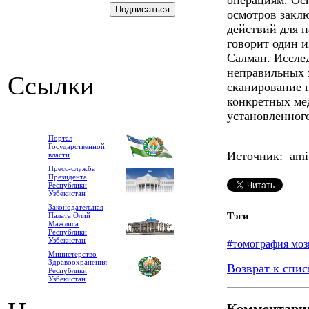
операциям. Ос
осмотров закл
действий для 
говорит один и
Салман. Исслед
неправильных 
Ссылки
сканирование г
конкретных ме
установленного
Портал
Государственной
Источник: ami-
власти
Пресс-служба
Президента
Республики
Узбекистан
Законодательная
Тэги
Палата Олий
Мажлиса
Республики
Узбекистан
#томография моз
Министерство
Здравоохранения
Возврат к спис
Республики
Узбекистан
Комментари