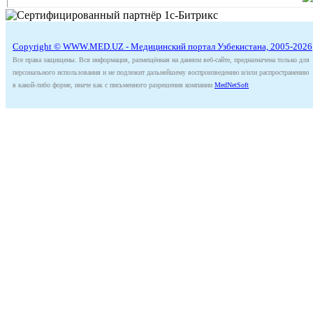
Copyright © WWW.MED.UZ - Медицинский портал Узбекистана, 2005-2026
Все права защищены. Вся информация, размещённая на данном веб-сайте, предназначена только для
персонального использования и не подлежит дальнейшему воспроизведению и/или распространению
в какой-либо форме, иначе как с письменного разрешения компании
MedNetSoft