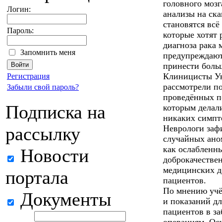
головного моз
Логин:
анализы на ск
становятся всё
Пароль:
которые хотят 
диагноза рака 
Запомнить меня
предупреждают
принести больш
Клиницисты Ун
Регистрация
рассмотрели по
Забыли свой пароль?
проведённых п
Подписка на
которым делал
никаких симпт
рассылку
Неврологи заф
случайных аном
как ослабленн
Новости
доброкачествен
медицинских до
портала
пациентов.
По мнению учён
Документы
и показаний дл
пациентов в з