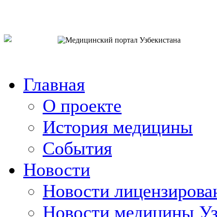
o`zb
рус
eng
Главная
О проекте
История медицины
События
Новости
Новости лицензирова
Новости медицины Уз