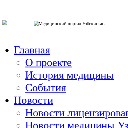
o`zb
рус
eng
Главная
О проекте
История медицины
События
Новости
Новости лицензирова
Новости медицины Уз