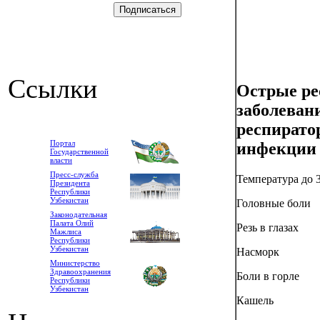
Ссылки
Острые ре
заболеван
респирато
Портал
инфекции
Государственной
власти
Пресс-служба
Температура до 3
Президента
Республики
Узбекистан
Головные боли
Законодательная
Палата Олий
Резь в глазах
Мажлиса
Республики
Узбекистан
Насморк
Министерство
Здравоохранения
Боли в горле
Республики
Узбекистан
Кашель