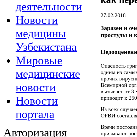
деятельности
27.02.2018
Новости
Заразен и оч
медицины
простуды и 
Узбекистана
Недооцененн
Мировые
Опасность гри
медицинские
одним из самы
прочих вирусн
новости
Всемирной орг
вызывает от 3 
Новости
приводит к 250
Из всех случа
портала
ОРВИ составл
Врачи постоян
Авторизация
призывают рос