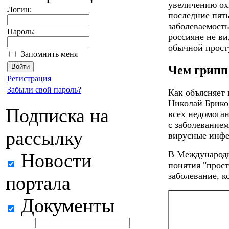
увеличению охв
Логин:
последние пять
заболеваемость
Пароль:
россияне не в
обычной просту
Запомнить меня
Чем грипп
Регистрация
Забыли свой пароль?
Как объясняет
Николай Брико,
Подписка на
всех недомога
с заболевание
рассылку
вирусные инфе
В Международн
Новости
понятия "прост
заболевание, к
портала
Документы