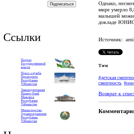
Однако, несмот
мире умерло 8,
малышей можно
докладе ЮНИ
Ссылки
Источник: ami-
Портал
Государственной
Тэги
власти
Пресс-служба
Президента
#детская смертно
Республики
смертность
#оон
Узбекистан
Законодательная
Возврат к спис
Палата Олий
Мажлиса
Республики
Узбекистан
Комментари
Министерство
Здравоохранения
Республики
Узбекистан