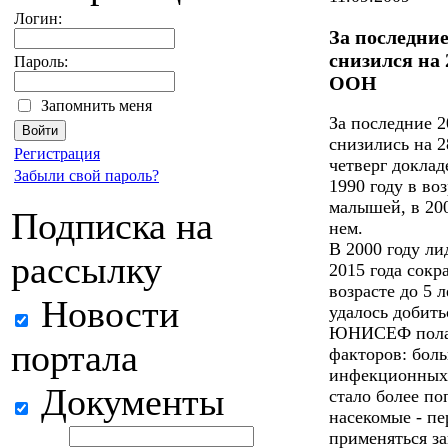
Логин:
За последние
снизился на
Пароль:
ООН
Запомнить меня
За последние 2
снизились на 2
Регистрация
четверг докла
Забыли свой пароль?
1990 году в во
малышей, в 200
Подписка на
нем.
В 2000 году ли
рассылку
2015 года сокр
возрасте до 5 л
Новости
удалось добить
ЮНИСЕФ полага
портала
факторов: бол
инфекционных 
Документы
стало более по
насекомые - п
применяться за