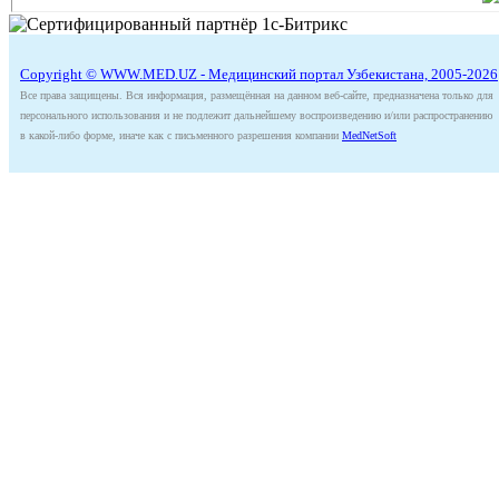
Copyright © WWW.MED.UZ - Медицинский портал Узбекистана, 2005-2026
Все права защищены. Вся информация, размещённая на данном веб-сайте, предназначена только для
персонального использования и не подлежит дальнейшему воспроизведению и/или распространению
в какой-либо форме, иначе как с письменного разрешения компании
MedNetSoft