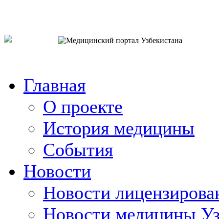
o`zb
рус
eng
Главная
О проекте
История медицины
События
Новости
Новости лицензирова
Новости медицины Уз