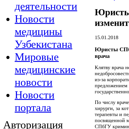
деятельности
Юристы
Новости
изменит
медицины
15.01.2018
Узбекистана
Юристы СПб
Мировые
врача
медицинские
Клятву врача 
недобросовестн
новости
из-за корпорат
предложением 
Новости
государственно
По числу врач
портала
хирурги, за ко
терапевты и пе
посвященной м
Авторизация
СПбГУ кримина