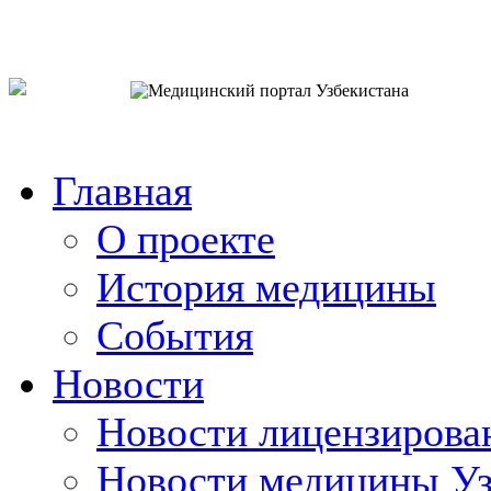
o`zb
рус
eng
Главная
О проекте
История медицины
События
Новости
Новости лицензирова
Новости медицины Уз