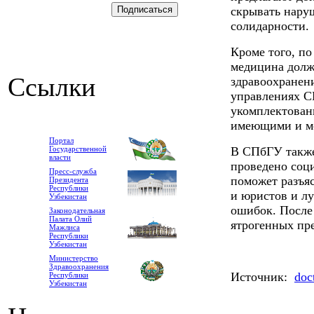
скрывать нару
солидарности.
Кроме того, п
медицина долж
Ссылки
здравоохранен
управлениях С
укомплектован
имеющими и ме
Портал
Государственной
В СПбГУ также
власти
проведено соци
Пресс-служба
поможет разъя
Президента
Республики
и юристов и л
Узбекистан
ошибок. После
Законодательная
Палата Олий
ятрогенных пр
Мажлиса
Республики
Узбекистан
Министерство
Здравоохранения
Источник:
doct
Республики
Узбекистан