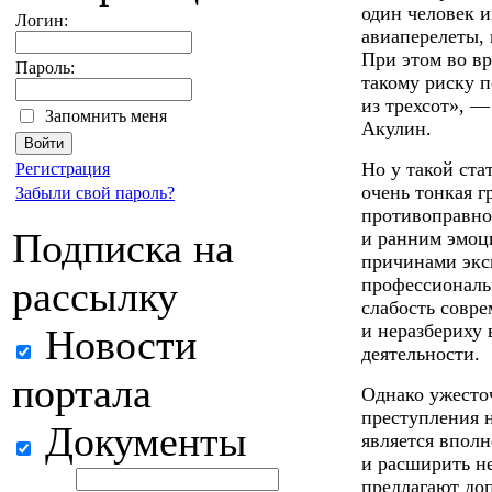
один человек и
Логин:
авиаперелеты, 
При этом во в
Пароль:
такому риску п
из трехсот», 
Запомнить меня
Акулин.
Но у такой ста
Регистрация
очень тонкая 
Забыли свой пароль?
противоправно
Подписка на
и ранним эмоц
причинами экс
рассылку
профессиональ
слабость совр
и неразбериху
Новости
деятельности.
портала
Однако ужесто
преступления 
Документы
является впол
и расширить н
предлагают до