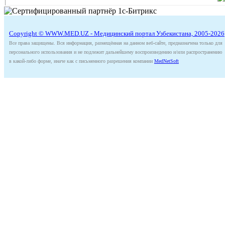
Copyright © WWW.MED.UZ - Медицинский портал Узбекистана, 2005-2026
Все права защищены. Вся информация, размещённая на данном веб-сайте, предназначена только для
персонального использования и не подлежит дальнейшему воспроизведению и/или распространению
в какой-либо форме, иначе как с письменного разрешения компании
MedNetSoft