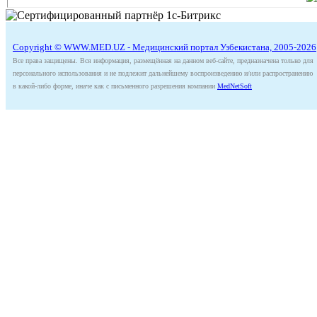
Copyright © WWW.MED.UZ - Медицинский портал Узбекистана, 2005-2026
Все права защищены. Вся информация, размещённая на данном веб-сайте, предназначена только для
персонального использования и не подлежит дальнейшему воспроизведению и/или распространению
в какой-либо форме, иначе как с письменного разрешения компании
MedNetSoft