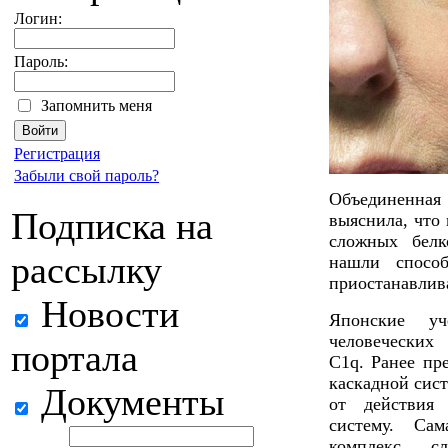
Логин:
Пароль:
Запомнить меня
Регистрация
Забыли свой пароль?
Объединенная
Подписка на
выяснила, что 
сложных белк
рассылку
нашли спосо
приостанавлива
Новости
Японские уч
человеческих
портала
C1q. Ранее пр
каскадной сис
Документы
от действия
систему. Са
комплекс с