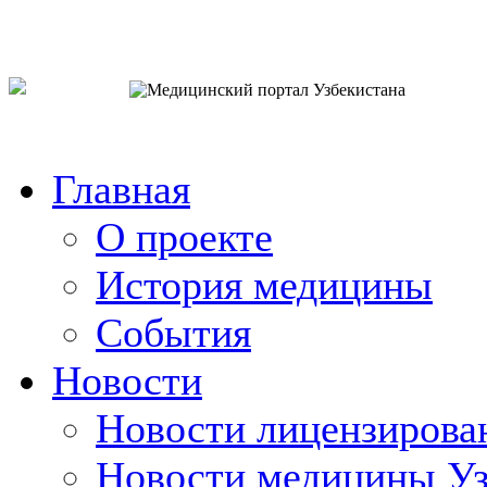
o`zb
рус
eng
Главная
О проекте
История медицины
События
Новости
Новости лицензирова
Новости медицины Уз