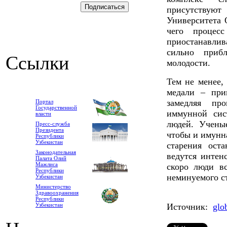
присутствуют 
Университета 
чего процес
приостанавлив
сильно приб
Ссылки
молодости.
Тем не менее,
медали – при
замедляя пр
Портал
Государственной
иммунной сис
власти
людей. Учены
Пресс-служба
Президента
чтобы и
имунна
Республики
Узбекистан
старения ост
Законодательная
ведутся интен
Палата Олий
Мажлиса
скоро люди вс
Республики
неминуемого с
Узбекистан
Министерство
Здравоохранения
Республики
Узбекистан
Источник:
glo