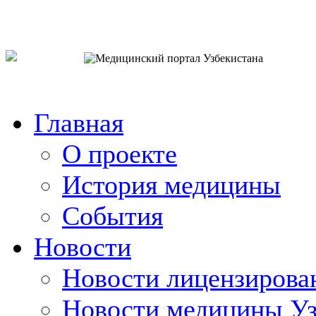
o`zb
рус
eng
Главная
О проекте
История медицины
События
Новости
Новости лицензирова
Новости медицины Уз