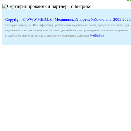
Copyright © WWW.MED.UZ - Медицинский портал Узбекистана, 2005-2026
Все права защищены. Вся информация, размещённая на данном веб-сайте, предназначена только для
персонального использования и не подлежит дальнейшему воспроизведению и/или распространению
в какой-либо форме, иначе как с письменного разрешения компании
MedNetSoft