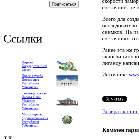
скорости замор
состояние, не 
Всего для соз
исследователи
снимков. На из
Ссылки
состояниях: от
Ранее эта же 
«капсаициново
лиганду капсаи
Портал
Государственной
власти
Источник:
www.
Пресс-служба
Президента
Республики
Узбекистан
Законодательная
Палата Олий
Мажлиса
Республики
Узбекистан
Возврат к спис
Министерство
Здравоохранения
Республики
Узбекистан
Комментари