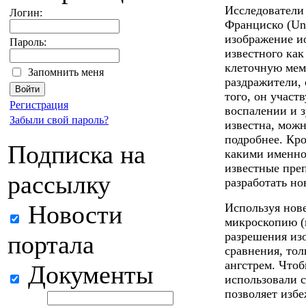
Исследователи
Логин:
Франциско (Uni
изображение и
Пароль:
известного как
клеточную мем
Запомнить меня
раздражители, 
того, он участ
Регистрация
воспалении и з
Забыли свой пароль?
известна, можн
подробнее. Кро
Подписка на
какими именно
известные пре
рассылку
разработать но
Новости
Используя нов
микроскопию (
разрешения изо
портала
сравнения, то
ангстрем. Чтоб
Документы
использовали с
позволяет избе