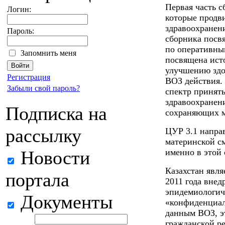
Первая часть с
Логин:
которые продв
здравоохранен
Пароль:
сборника посв
по оперативным
Запомнить меня
посвящена ист
улучшению здо
Регистрация
ВОЗ действия.
Забыли свой пароль?
спектр принят
здравоохранени
Подписка на
сохраняющих м
рассылку
ЦУР 3.1 напра
материнской см
Новости
именно в этой 
Казахстан явля
портала
2011 года вне
эпидемиологич
Документы
«конфиденциал
данным ВОЗ, э
гражданской ре