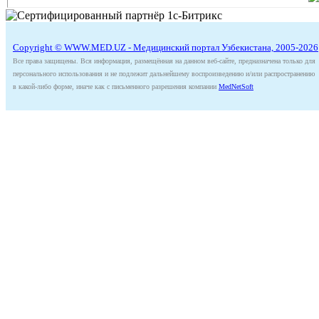
Copyright © WWW.MED.UZ - Медицинский портал Узбекистана, 2005-2026
Все права защищены. Вся информация, размещённая на данном веб-сайте, предназначена только для
персонального использования и не подлежит дальнейшему воспроизведению и/или распространению
в какой-либо форме, иначе как с письменного разрешения компании
MedNetSoft