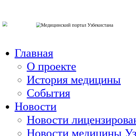
o`zb
рус
eng
Главная
О проекте
История медицины
События
Новости
Новости лицензирова
Новости медицины Уз