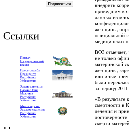
внедрить корр
приведшим к см
данных из мно
конфиденциаль
женщины, опро
Ссылки
официальной с
медицинских к
ВОЗ отмечает, 
не только офи
Портал
Государственной
материнской с
власти
женщины, заре
Пресс-служба
Президента
или иные причи
Республики
Узбекистан
были переклас
Законодательная
за период 2011
Палата Олий
Мажлиса
Республики
«В результате
Узбекистан
смертности в 
Министерство
Здравоохранения
лечения и при
Республики
достоверности
Узбекистан
смерти матерей