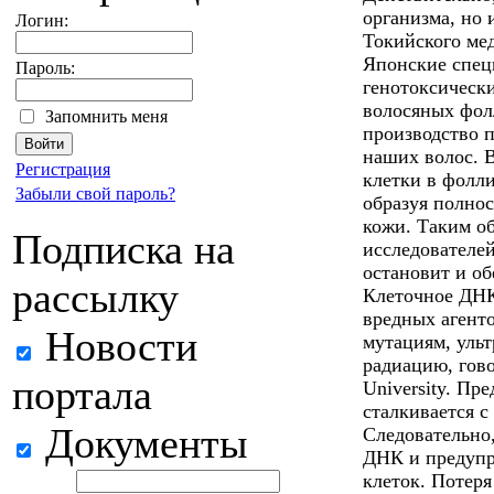
организма, но 
Логин:
Токийского ме
Японские специ
Пароль:
генотоксическ
волосяных фолл
Запомнить меня
производство 
наших волос. 
Регистрация
клетки в фолл
Забыли свой пароль?
образуя полно
кожи. Таким об
Подписка на
исследователей
остановит и о
рассылку
Клеточное ДНК
вредных агент
Новости
мутациям, уль
радиацию, гово
портала
University. Пр
сталкивается 
Документы
Следовательно
ДНК и предупр
клеток. Потеря