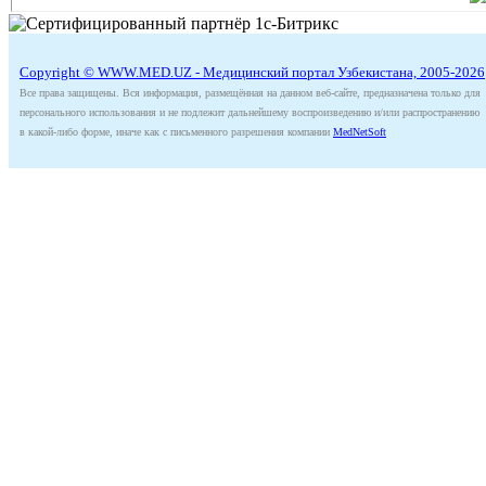
Copyright © WWW.MED.UZ - Медицинский портал Узбекистана, 2005-2026
Все права защищены. Вся информация, размещённая на данном веб-сайте, предназначена только для
персонального использования и не подлежит дальнейшему воспроизведению и/или распространению
в какой-либо форме, иначе как с письменного разрешения компании
MedNetSoft