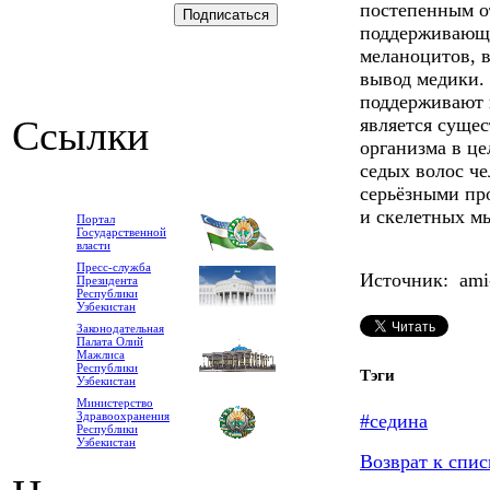
постепенным о
поддерживающ
меланоцитов, в
вывод медики. 
поддерживают и
Ссылки
является суще
организма в ц
седых волос че
серьёзными пр
и скелетных м
Портал
Государственной
власти
Пресс-служба
Источник: ami-
Президента
Республики
Узбекистан
Законодательная
Палата Олий
Мажлиса
Республики
Тэги
Узбекистан
Министерство
Здравоохранения
#седина
Республики
Узбекистан
Возврат к спис