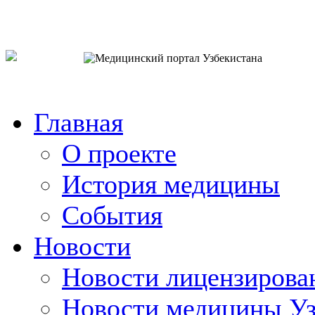
o`zb
рус
eng
Главная
О проекте
История медицины
События
Новости
Новости лицензирова
Новости медицины Уз