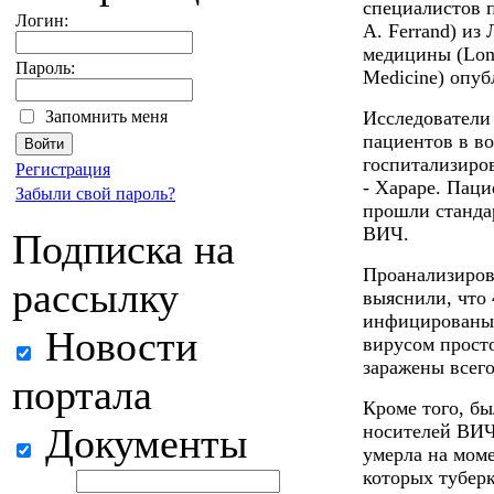
специалистов 
Логин:
A. Ferrand) из
медицины (Lond
Пароль:
Medicine) опуб
Запомнить меня
Исследователи 
пациентов в во
госпитализиро
Регистрация
- Хараре. Пац
Забыли свой пароль?
прошли станда
ВИЧ.
Подписка на
Проанализиров
рассылку
выяснили, что
инфицированы 
Новости
вирусом просто
заражены всего
портала
Кроме того, бы
Документы
носителей ВИЧ
умерла на мом
которых тубер