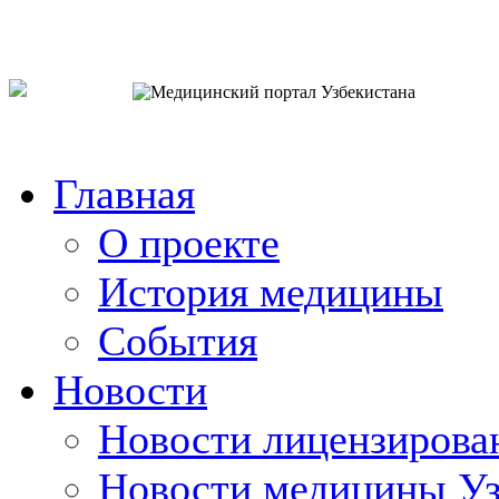
o`zb
рус
eng
Главная
О проекте
История медицины
События
Новости
Новости лицензирова
Новости медицины Уз