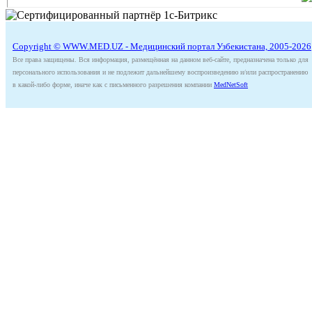
Copyright © WWW.MED.UZ - Медицинский портал Узбекистана, 2005-2026
Все права защищены. Вся информация, размещённая на данном веб-сайте, предназначена только для
персонального использования и не подлежит дальнейшему воспроизведению и/или распространению
в какой-либо форме, иначе как с письменного разрешения компании
MedNetSoft