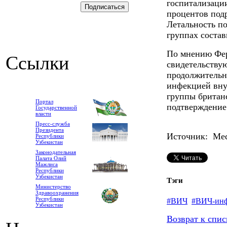
госпитализаци
процентов под
Летальность по
группах состав
По мнению Фер
Ссылки
свидетельствую
продолжительн
инфекцией вну
группы британ
Портал
подтверждение
Государственной
власти
Пресс-служба
Президента
Источник: Medp
Республики
Узбекистан
Законодательная
Палата Олий
Мажлиса
Республики
Узбекистан
Тэги
Министерство
Здравоохранения
Республики
#ВИЧ
#ВИЧ-ин
Узбекистан
Возврат к спис