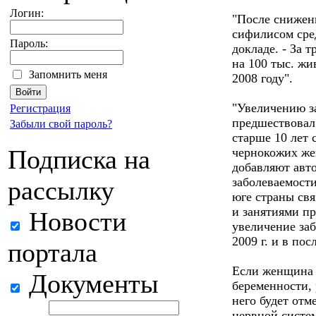
Логин:
"После снижени
сифилисом сред
Пароль:
докладе. - За т
на 100 тыс. жи
Запомнить меня
2008 году".
"Увеличению з
Регистрация
предшествовал 
Забыли свой пароль?
старше 10 лет 
Подписка на
чернокожих ж
добавляют авто
заболеваемост
рассылку
юге страны свя
и занятиями п
Новости
увеличение за
2009 г. и в по
портала
Если женщина 
Документы
беременности, 
него будет отм
нервной систе