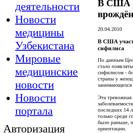
В США у
деятельности
врождён
Новости
20.04.2010
медицины
В США участ
Узбекистана
сифилиса
Мировые
По данным Цен
стало появлять
медицинские
сифилисом - б
страны у женщ
новости
занимающихся 
Новости
Эта тревожная
заболеваемости
портала
последних 14 л
только среди г
было раньше, 
Авторизация
ориентации.