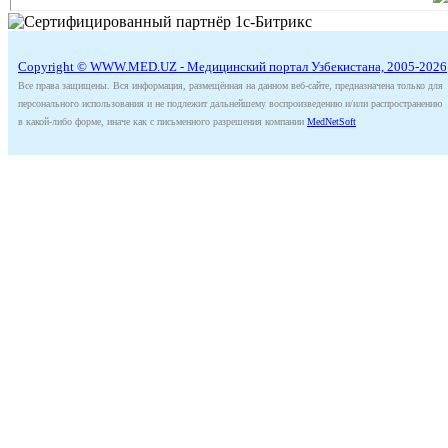
Copyright © WWW.MED.UZ - Медицинский портал Узбекистана, 2005-2026
Все права защищены. Вся информация, размещённая на данном веб-сайте, предназначена только для
персонального использования и не подлежит дальнейшему воспроизведению и/или распространению
в какой-либо форме, иначе как с письменного разрешения компании
MedNetSoft