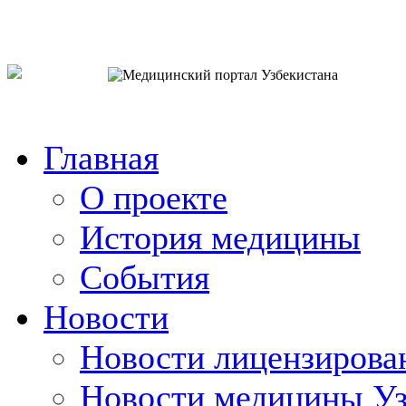
o`zb
рус
eng
Главная
О проекте
История медицины
События
Новости
Новости лицензирова
Новости медицины Уз