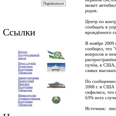
может антибиот
родов.
Центр по конт
сообщать в упр
Ссылки
врождённого с
В ноябре 2009 
сообщил, что "
Портал
вопросов и не
Государственной
власти
распространён
Пресс-служба
путём, в США,
Президента
Республики
самых высоких
Узбекистан
Законодательная
По сообщению 
Палата Олий
Мажлиса
2008 г. в США 
Республики
Узбекистан
сифилиса, что 
Министерство
63% всех случа
Здравоохранения
Республики
Узбекистан
Источник: medl