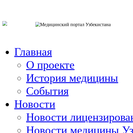
o`zb
рус
eng
Главная
О проекте
История медицины
События
Новости
Новости лицензирова
Новости медицины Уз