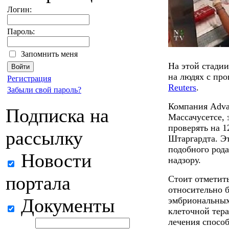
Логин:
Пароль:
Запомнить меня
На этой стадии
на людях с пр
Регистрация
Reuters
.
Забыли свой пароль?
Компания Advan
Подписка на
Массачусетсе, 
проверять на 
рассылку
Штаргардта. Эт
подобного род
Новости
надзору.
портала
Стоит отметить
относительно 
Документы
эмбриональных
клеточной тера
лечения способ