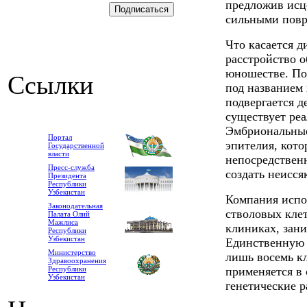
предложив исц
сильными повр
Что касается д
расстройство о
юношестве. По 
Ссылки
под названием
подвергается д
существует ре
Эмбриональные
Портал
эпителия, кото
Государственной
власти
непосредствен
Пресс-служба
создать неисся
Президента
Республики
Узбекистан
Компания испо
Законодательная
стволовых кле
Палата Олий
Мажлиса
клиниках, зан
Республики
Узбекистан
Единственную 
Министерство
лишь восемь кл
Здравоохранения
Республики
применяется в 
Узбекистан
генетические р