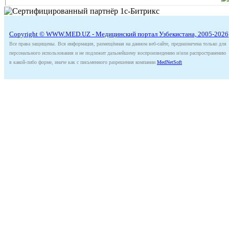
Copyright © WWW.MED.UZ - Медицинский портал Узбекистана, 2005-2026
Все права защищены. Вся информация, размещённая на данном веб-сайте, предназначена только для
персонального использования и не подлежит дальнейшему воспроизведению и/или распространению
в какой-либо форме, иначе как с письменного разрешения компании
MedNetSoft