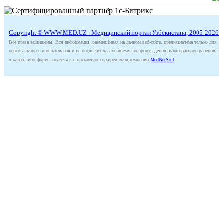
Copyright © WWW.MED.UZ - Медицинский портал Узбекистана, 2005-2026
Все права защищены. Вся информация, размещённая на данном веб-сайте, предназначена только для
персонального использования и не подлежит дальнейшему воспроизведению и/или распространению
в какой-либо форме, иначе как с письменного разрешения компании
MedNetSoft