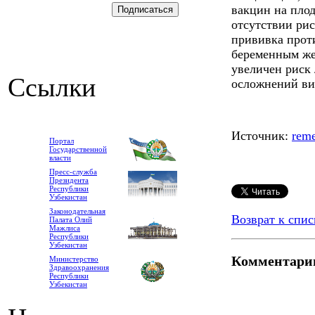
вакцин на плод
отсутствии рис
прививка прот
беременным жен
увеличен риск 
Ссылки
осложнений ви
Источник:
rem
Портал
Государственной
власти
Пресс-служба
Президента
Республики
Узбекистан
Законодательная
Возврат к спис
Палата Олий
Мажлиса
Республики
Узбекистан
Комментари
Министерство
Здравоохранения
Республики
Узбекистан