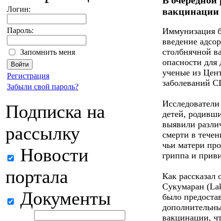
Логин:
вакцинации 
Пароль:
Иммунизация б
введение адсо
столбнячной в
Запомнить меня
опасности для
ученые из Цен
Регистрация
заболеваний С
Забыли свой пароль?
Исследователи
Подписка на
детей, родивши
выявили разли
рассылку
смерти в течен
чьи матери пр
Новости
гриппа и прив
портала
Как рассказал 
Сукумаран (La
Документы
было предоста
дополнительны
вакцинации, чт