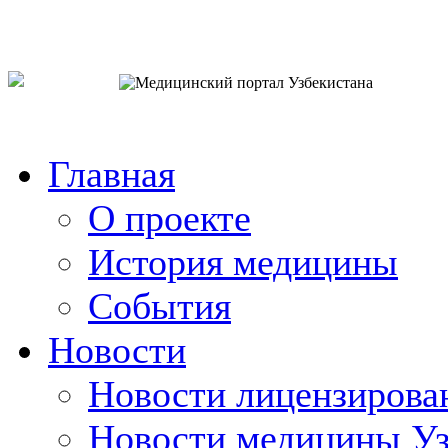
o`zb
рус
eng
Главная
О проекте
История медицины
События
Новости
Новости лицензирова
Новости медицины Уз