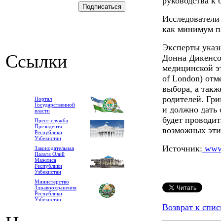
руководства к
Исследователи 
как минимум пя
Эксперты указ
Ссылки
Донна Дикенсо
медицинской эт
of London) отм
выбора, а такж
родителей. Гри
Портал
Государственной
и должно дать
власти
будет проводит
Пресс-служба
Президента
возможных эти
Республики
Узбекистан
Источник:
www.
Законодательная
Палата Олий
Мажлиса
Республики
Узбекистан
Министерство
Здравоохранения
Республики
Узбекистан
Возврат к спис