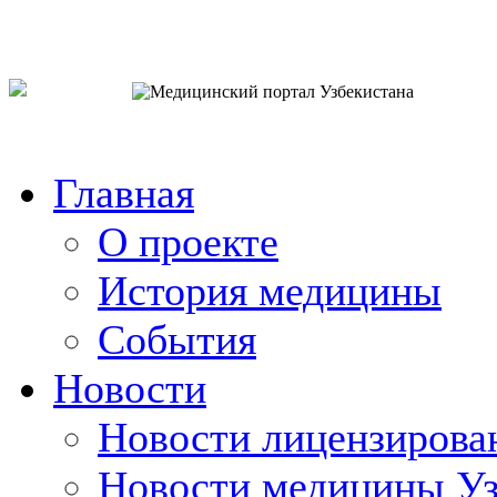
o`zb
рус
eng
Главная
О проекте
История медицины
События
Новости
Новости лицензирова
Новости медицины Уз