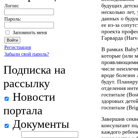
будущих детск
Логин:
несколько лет,
данных о будущ
Пароль:
ее из-за сопут
проекта профес
Запомнить меня
Гарварда (Harv
Регистрация
В рамках BabyS
Забыли свой пароль?
которые (или м
проявляющимис
Подписка на
числе неизлеч
вроде болезни 
рассылку
будут. Планиру
отделения инт
Новости
госпитале (Bost
здоровых дете
портала
госпитале (Bri
Завершив секв
Документы
консультант по
каждого ребенк