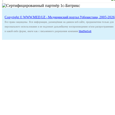
Copyright © WWW.MED.UZ - Медицинский портал Узбекистана, 2005-2026
Все права защищены. Вся информация, размещённая на данном веб-сайте, предназначена только для
персонального использования и не подлежит дальнейшему воспроизведению и/или распространению
в какой-либо форме, иначе как с письменного разрешения компании
MedNetSoft