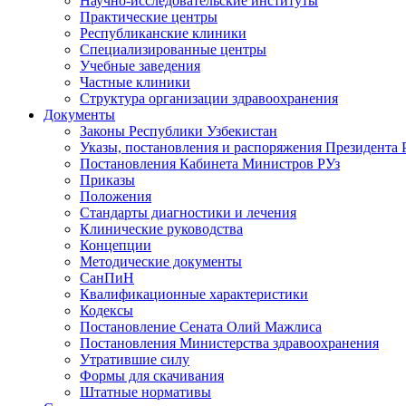
Научно-исследовательские институты
Практические центры
Республиканские клиники
Специализированные центры
Учебные заведения
Частные клиники
Структура организации здравоохранения
Документы
Законы Республики Узбекистан
Указы, постановления и распоряжения Президента 
Постановления Кабинета Министров РУз
Приказы
Положения
Стандарты диагностики и лечения
Клинические руководства
Концепции
Методические документы
СанПиН
Квалификационные характеристики
Кодексы
Постановление Сената Олий Мажлиса
Постановления Министерства здравоохранения
Утратившие силу
Формы для скачивания
Штатные нормативы