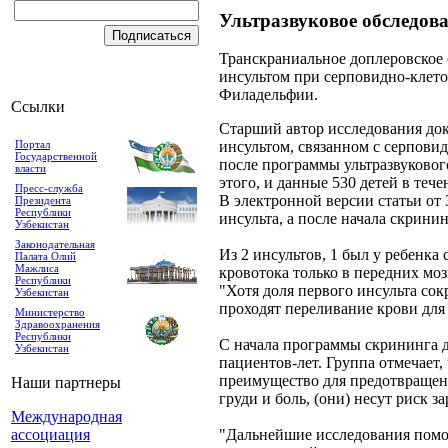
Ультразвуковое обследова
Транскраниальное доплеровское 
инсультом при серповидно-клеточ
Филадельфии.
Ссылки
Старший автор исследования докт
Портал
инсультом, связанном с серпови
Государственной
после программы ультразвукового
власти
этого, и данные 530 детей в тече
Пресс-служба
В электронной версии статьи от 3
Президента
Республики
инсульта, а после начала скринин
Узбекистан
Законодательная
Из 2 инсультов, 1 был у ребенка
Палата Олий
Мажлиса
кровотока только в передних моз
Республики
"Хотя доля первого инсульта сок
Узбекистан
проходят переливание крови для
Министерство
Здравоохранения
Республики
С начала программы скрининга до
Узбекистан
пациентов-лет. Группа отмечает,
преимущество для предотвращен
Наши партнеры
груди и боль, (они) несут риск 
Международная
ассоциация
"Дальнейшие исследования помо