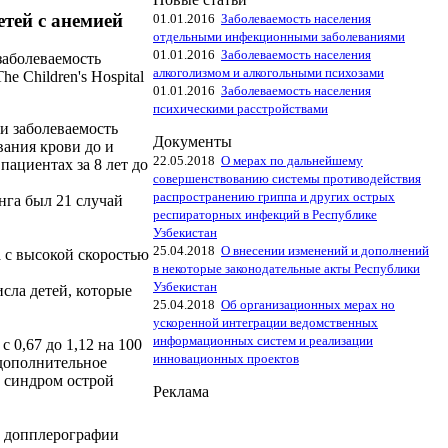
етей с анемией
01.01.2016
Заболеваемость населения
отдельными инфекционными заболеваниями
01.01.2016
Заболеваемость населения
заболеваемость
алкоголизмом и алкогольными психозами
 Children's Hospital
01.01.2016
Заболеваемость населения
психическими расстройствами
ли заболеваемость
Документы
вания крови до и
22.05.2018
О мерах по дальнейшему
пациентах за 8 лет до
совершенствованию системы противодействия
распространению гриппа и других острых
инга был 21 случай
респираторных инфекций в Республике
Узбекистан
25.04.2018
О внесении изменений и дополнений
а с высокой скоростью
в некоторые законодательные акты Республики
Узбекистан
сла детей, которые
25.04.2018
Об организационных мерах но
ускоренной интеграции ведомственных
информационных систем и реализации
 0,67 до 1,12 на 100
инновационных проектов
 дополнительное
 синдром острой
Реклама
й допплерографии