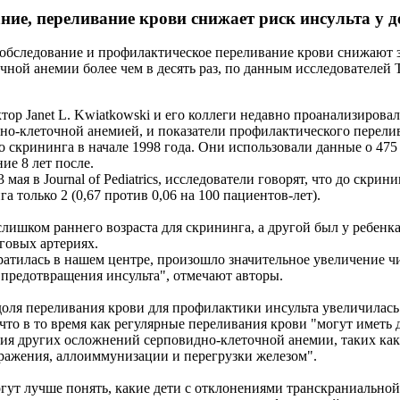
ние, переливание крови снижает риск инсульта у д
обследование и профилактическое переливание крови снижают 
ной анемии более чем в десять раз, по данным исследователей The
ор Janet L. Kwiatkowski и его коллеги недавно проанализирова
дно-клеточной анемией, и показатели профилактического перели
 скрининга в начале 1998 года. Они использовали данные о 475 
ние 8 лет после.
 мая в Journal of Pediatrics, исследователи говорят, что до скрин
га только 2 (0,67 против 0,06 на 100 пациентов-лет).
 слишком раннего возраста для скрининга, а другой был у ребенк
говых артериях.
ратилась в нашем центре, произошло значительное увеличение чи
 предотвращения инсульта", отмечают авторы.
ля переливания крови для профилактики инсульта увеличилась с
 что в то время как регулярные переливания крови "могут иметь
ия других осложнений серповидно-клеточной анемии, таких как
заражения, аллоиммунизации и перегрузки железом".
гут лучше понять, какие дети с отклонениями транскраниально