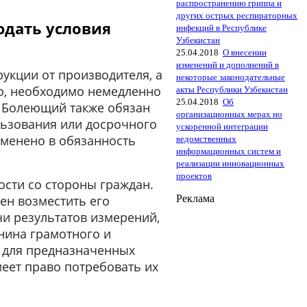
распространению гриппа и
других острых респираторных
дать условия
инфекций в Республике
Узбекистан
25.04.2018
О внесении
изменений и дополнений в
укции от производителя, а
некоторые законодательные
но, необходимо немедленно
акты Республики Узбекистан
25.04.2018
Об
. Болеющий также обязан
организационных мерах но
льзования или досрочного
ускоренной интеграции
вменено в обязанность
ведомственных
информационных систем и
реализации инновационных
проектов
сти со стороны граждан.
Реклама
ен возместить его
чи результатов измерений,
анина грамотного и
о для предназначенных
еет право потребовать их