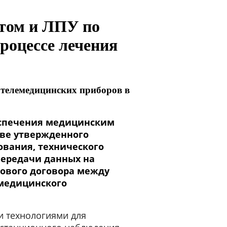
нтом и ЛПУ по
роцессе лечения
 телемедицинских приборов в
еспечения медицинским
ове утвержденного
ования, технического
передачи данных на
вового договора между
 медицинского
и технологиями для