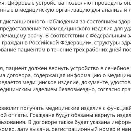
ия. Цифровые устройства позволяют проводить о
анные в медицинскую организацию для анализа и 
 дистанционного наблюдения за состоянием здор
предоставление телемедицинского изделия для у
лечащему врачу. В соответствии с Федеральным з
 граждан в Российской Федерации», структуры зд
ование пациентам в течение трех рабочих дней по
, пациент должен вернуть устройство в лечебное 
ма договора, содержащая информацию о медицинс
редается медицинское изделие, документе, удост
едицинским изделием безвозмездно, согласно гр
зволит получать медицинские изделия с функцие
ой оплаты. Граждане будут обязаны вернуть изде
ьзования. В договоре также будет указана инфор
омер, дату выдачи, регистрационный номер и на