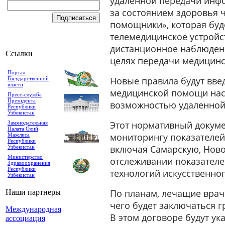
удаленной передачи инф
за состоянием здоровья
помощники», которая буд
телемедицинское устройст
дистанционное наблюдени
Ссылки
целях передачи медицинс
Портал
Новые правила будут вве
Государственной
власти
медицинской помощи насе
Пресс-служба
Президента
возможностью удаленной
Республики
Узбекистан
Этот нормативный докуме
Законодательная
Палата Олий
мониторингу показателей
Мажлиса
Республики
включая Самарскую, Ново
Узбекистан
Министерство
отслеживании показателе
Здравоохранения
Республики
технологий искусственног
Узбекистан
По планам, лечащие врач
Наши партнеры
чего будет заключаться 
Международная
В этом договоре будут у
ассоциация