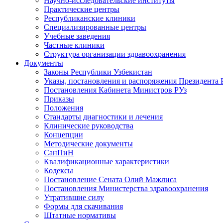
Научно-исследовательские институты
Практические центры
Республиканские клиники
Специализированные центры
Учебные заведения
Частные клиники
Структура организации здравоохранения
Документы
Законы Республики Узбекистан
Указы, постановления и распоряжения Президента 
Постановления Кабинета Министров РУз
Приказы
Положения
Стандарты диагностики и лечения
Клинические руководства
Концепции
Методические документы
СанПиН
Квалификационные характеристики
Кодексы
Постановление Сената Олий Мажлиса
Постановления Министерства здравоохранения
Утратившие силу
Формы для скачивания
Штатные нормативы