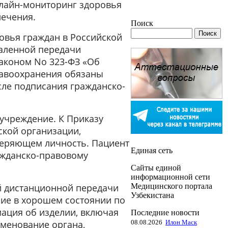
нлайн-мониторинг здоровья
лечения.
Поиск
овья граждан в Российской
даленной передачи
аконом No 323-ФЗ «Об
равоохранения обязаны
сле подписания гражданско-
учреждение. К Приказу
кой организации,
оверяющем личность. Пациент
Единая сеть
ажданско-правовому
Сайты единой
информационной сети
Медицинского портала
й дистанционной передачи
Узбекистана
лие в хорошем состоянии по
мация об изделии, включая
Последние новости
08.08.2026
Илон Маск
именование органа,