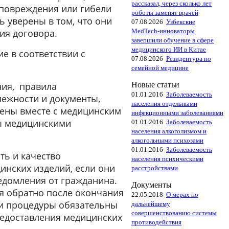
рассказал, через сколько лет
 повреждения или гибели
роботы заменят врачей
ь уверены в том, что они
07.08.2026
Узбекские
MedTech-инноваторы
ия договора.
завершили обучение в сфере
медицинского ИИ в Китае
е в соответствии с
07.08.2026
Резидентура по
семейной медицине
Новые статьи
ния, правила
01.01.2016
Заболеваемость
ежности и документы,
населения отдельными
лены вместе с медицинским
инфекционными заболеваниями
ны медицинскими
01.01.2016
Заболеваемость
населения алкоголизмом и
алкогольными психозами
01.01.2016
Заболеваемость
ь и качество
населения психическими
инских изделий, если они
расстройствами
едомления от гражданина.
Документы
я обратно после окончания
22.05.2018
О мерах по
ти процедуры обязательны
дальнейшему
совершенствованию системы
редоставления медицинских
противодействия