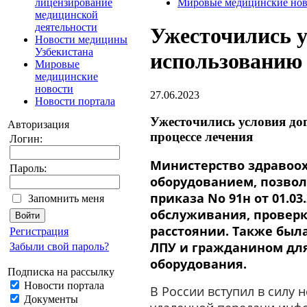
лицензирование
Мировые медицинские нов
медицинской
деятельности
Ужесточились у
Новости медицины
Узбекистана
использованию 
Мировые
медицинские
новости
27.06.2023
Новости портала
Ужесточились условия до
Авторизация
процессе лечения
Логин:
Министерство здравоох
Пароль:
оборудованием, позво
приказа No 91н от 01.0
Запомнить меня
обслуживания, проверк
расстоянии. Также был
Регистрация
ЛПУ и гражданином дл
Забыли свой пароль?
оборудования.
Подписка на рассылку
Новости портала
В России вступил в силу
Документы