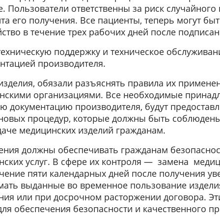
. Пользователи ответственны за риск случайного
та его получения. Все пациенты, теперь могут быт
ство в течение трех рабочих дней после подписан
техническую поддержку и техническое обслуживани
нтацией производителя.
зделия, обязали разъяснять правила их примене
нскими организациями. Все необходимые принадл
ю документацию производителя, будут предостав
з новых процедур, которые должны быть соблюде
аче медицинских изделий гражданам.
ния должны обеспечивать гражданам безопасност
ских услуг. В сфере их контроля — замена медиц
ечение пяти календарных дней после получения ув
мать выданные во временное пользование издели
ния или при досрочном расторжении договора. Э
 для обеспечения безопасности и качественного п