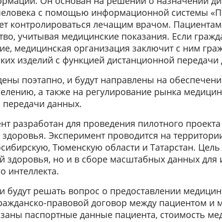
ормации. Он основан на решении о назначении д
 человека с помощью информационной системы «
ет контролироваться лечащим врачом. Пациентам
во, учитывая медицинские показания. Если гражда
е, медицинская организация заключит с ним гра
ких изделий с функцией дистанционной передачи 
дены поэтапно, и будут направлены на обеспечен
лению, а также на регулирование рынка медицин
 передачи данных.
нт разработан для проведения пилотного проекта
 здоровья. Эксперимент проводится на территории
сибирскую, Тюменскую области и Татарстан. Цель 
й здоровья, но и в сборе масштабных данных для
о интеллекта.
и будут решать вопрос о предоставлении медицин
гражданско-правовой договор между пациентом и 
казаны паспортные данные пациента, стоимость ме