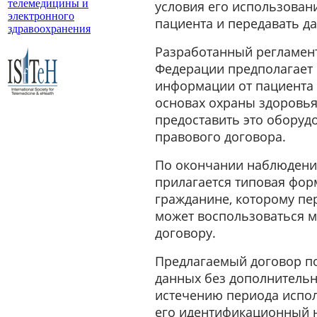
телемедицины и
условия его использован
электронного
пациента и передавать д
здравоохранения
Разработанный регламент
Федерации предполагает 
информации от пациента 
основах охраны здоровья
предоставить это оборуд
правового договора.
По окончании наблюдения
прилагается типовая фор
гражданине, которому пе
может воспользоваться м
договору.
Предлагаемый договор по
данных без дополнительн
истечению периода испол
его идентификационный н