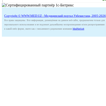
Copyright © WWW.MED.UZ - Медицинский портал Узбекистана, 2005-2026
Все права защищены. Вся информация, размещённая на данном веб-сайте, предназначена только для
персонального использования и не подлежит дальнейшему воспроизведению и/или распространению
в какой-либо форме, иначе как с письменного разрешения компании
MedNetSoft