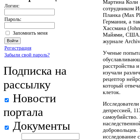
Мартина Коли (
Логин:
сотрудником И
Планка (Max Pla
Пароль:
Германия, а т
Хассмана (John
Запомнить меня
Майями, США. 
журнале Archive
Регистрация
Ученые попыта
Забыли свой пароль?
обуславливающ
расстройства и
Подписка на
изучали разли
рецептор нейро
рассылку
который отвеч
клеток.
Новости
Исследователи
портала
депрессией, 11
самоубийство.
Документы
наследственно
добровольцев. 
исследование с