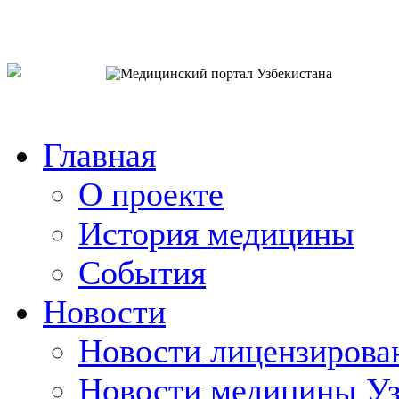
o`zb
рус
eng
Главная
О проекте
История медицины
События
Новости
Новости лицензирова
Новости медицины Уз