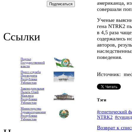
американца, из
совершали поп
Ученые выясни
гена NTRK2 пы
в 4,5 раза чащ
Ссылки
содержались но
авторов, резул
наследственны
поведения.
Портал
Государственной
власти
Пресс-служба
Источник: medp
Президента
Республики
Узбекистан
Законодательная
Палата Олий
Мажлиса
Республики
Тэги
Узбекистан
Министерство
#генетический ф
Здравоохранения
Республики
NTRK2
#суицид
Узбекистан
Возврат к спис