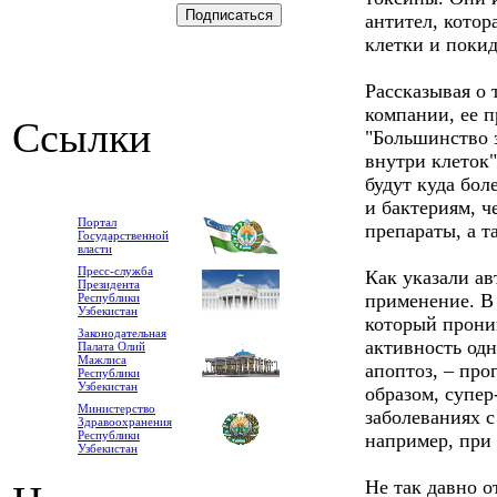
антител, котор
клетки и покид
Рассказывая о 
компании, ее п
Ссылки
"Большинство 
внутри клеток"
будут куда бо
и бактериям, 
Портал
препараты, а т
Государственной
власти
Пресс-служба
Как указали ав
Президента
применение. В 
Республики
Узбекистан
который прони
Законодательная
активность одн
Палата Олий
Мажлиса
апоптоз, – пр
Республики
Узбекистан
образом, супер
Министерство
заболеваниях 
Здравоохранения
Республики
например, при 
Узбекистан
Не так давно 