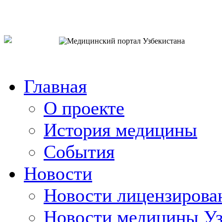
o`zb
рус
eng
Главная
О проекте
История медицины
События
Новости
Новости лицензирова
Новости медицины Уз