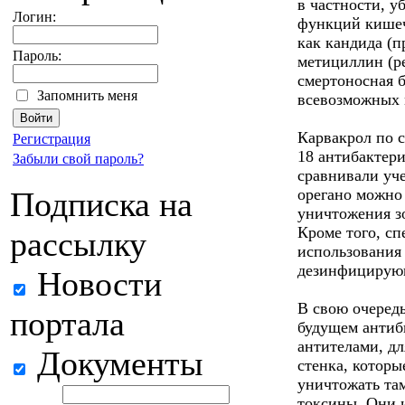
в частности, 
Логин:
функций кишеч
как кандида (
Пароль:
метициллин (р
смертоносная б
Запомнить меня
всевозможных 
Карвакрол по 
Регистрация
18 антибактери
Забыли свой пароль?
сравнивали уче
Подписка на
орегано можно
уничтожения з
Кроме того, с
рассылку
использования 
дезинфицирую
Новости
В свою очередь
портала
будущем антиб
антителами, дл
Документы
стенка, которы
уничтожать та
токсины. Они 