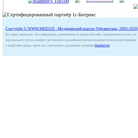
Copyright © WWW.MED.UZ - Медицинский портал Узбекистана, 2005-2026
Все права защищены. Вся информация, размещённая на данном веб-сайте, предназначена только для
персонального использования и не подлежит дальнейшему воспроизведению и/или распространению
в какой-либо форме, иначе как с письменного разрешения компании
MedNetSoft