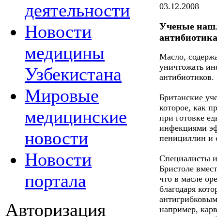
деятельности
03.12.2008
Ученые наш
Новости
антибиотик
медицины
Масло, содержа
уничтожать ин
Узбекистана
антибиотиков.
Мировые
Британские уче
которое, как п
медицинские
при готовке ед
инфекциями эф
новости
пенициллин и 
Новости
Специалисты и
Бристоле вмес
портала
что в масле ор
благодаря кото
антигрибковым
Авторизация
например, кар