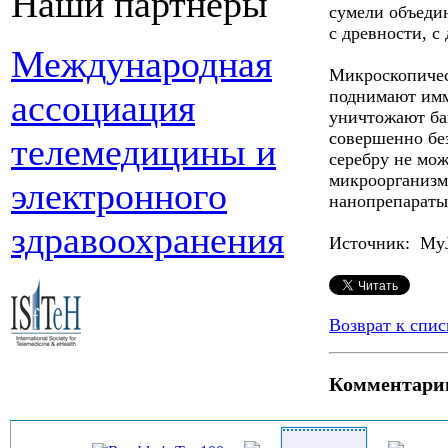
Наши партнеры
сумели объедин
с древности, с
Международная
Микроскопичес
поднимают имм
ассоциация
уничтожают ба
совершенно без
телемедицины и
серебру не мож
микроорганизм
электронного
нанопрепараты 
здравоохранения
Источник: My
Возврат к спис
Комментари