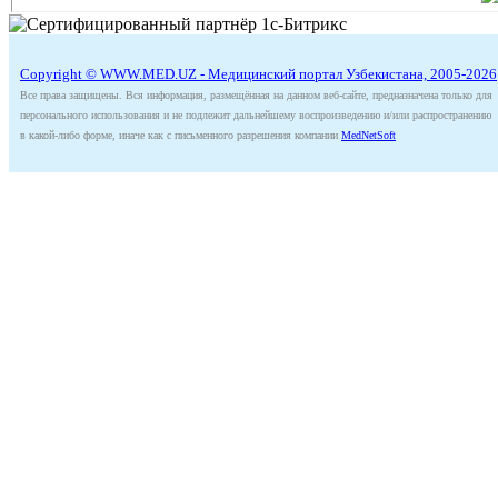
Copyright © WWW.MED.UZ - Медицинский портал Узбекистана, 2005-2026
Все права защищены. Вся информация, размещённая на данном веб-сайте, предназначена только для
персонального использования и не подлежит дальнейшему воспроизведению и/или распространению
в какой-либо форме, иначе как с письменного разрешения компании
MedNetSoft