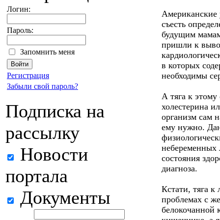
Логин:
Американские 
съесть определ
Пароль:
будущим мамам.
пришли к выво
Запомнить меня
кардиологическ
в которых сод
необходимы се
Регистрация
Забыли свой пароль?
А тяга к этом
Подписка на
холестерина и
организм сам н
рассылку
ему нужно. Да
физиологическ
небеременных 
Новости
состояния здор
диагноза.
портала
Кстати, тяга к
Документы
проблемах с ж
белокочанной к