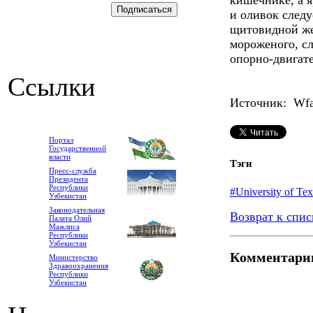
кишечнике, а 
и оливок следу
щитовидной же
мороженого, сл
опорно-двигате
Ссылки
Источник: Wfa
Портал
Государственной
власти
Тэги
Пресс-служба
Президента
Республики
#University of Tex
Узбекистан
Законодательная
Возврат к спис
Палата Олий
Мажлиса
Республики
Узбекистан
Комментари
Министерство
Здравоохранения
Республики
Узбекистан