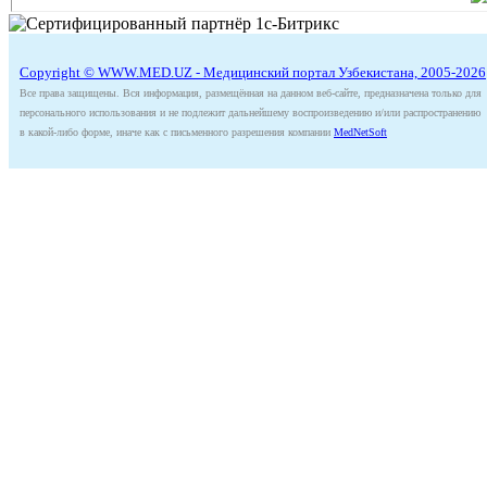
Copyright © WWW.MED.UZ - Медицинский портал Узбекистана, 2005-2026
Все права защищены. Вся информация, размещённая на данном веб-сайте, предназначена только для
персонального использования и не подлежит дальнейшему воспроизведению и/или распространению
в какой-либо форме, иначе как с письменного разрешения компании
MedNetSoft