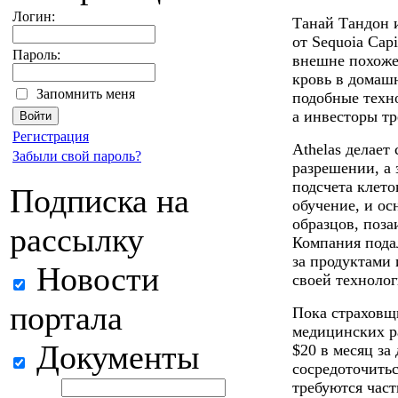
Логин:
Танай Тандон 
от Sequoia Cap
Пароль:
внешне похоже
кровь в домашн
Запомнить меня
подобные техн
а инвесторы тр
Регистрация
Athelas делает
Забыли свой пароль?
разрешении, а 
подсчета клет
Подписка на
обучение, и о
образцов, поза
рассылку
Компания пода
за продуктами
Новости
своей техноло
портала
Пока страховщи
медицинских р
Документы
$20 в месяц за
сосредоточить
требуются част