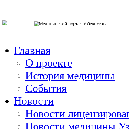
o`zb
рус
eng
Главная
О проекте
История медицины
События
Новости
Новости лицензирова
Новости медицины Уз