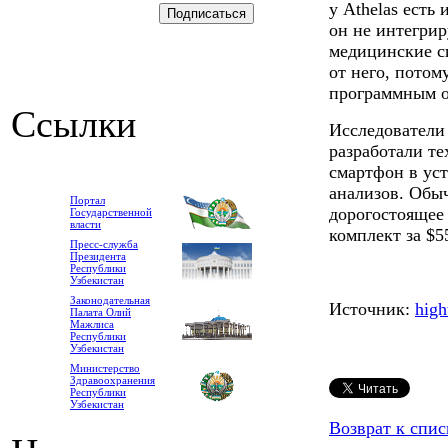
у Athelas есть
он не интегри
медицинские с
от него, потом
программным о
Ссылки
Исследователи
разработали те
смартфон в ус
анализов. Обыч
Портал
дорогостоящее
Государственной
власти
комплект за $5
Пресс-служба
Президента
Республики
Узбекистан
Законодательная
Источник:
high
Палата Олий
Мажлиса
Республики
Узбекистан
Министерство
Здравоохранения
Республики
Узбекистан
Возврат к спис