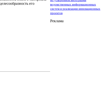
но ускоренной интеграции
целесообразность его
ведомственных информационных
систем и реализации инновационных
проектов
Реклама