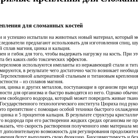
епления для сломанных костей
и и успешно испытали на животных новый материал, который м
ледователи предлагают использовать для изготовления спиц, ш
 сплав магния, цинка и кальция.
ен и гибок для того, чтобы выдержать нагрузку на кость. При э
та без каких-либо токсических эффектов.
переломов используются импланты из нержавеющей стали и тита
ируются, в результате чего достаточно часто возникает необхо
 Перспективной альтернативой стальным и титановым крепления
стности – из сплавов магния.
ия, цинка и других металлов, поступающие в организм при мед
ности для организма и быстро выводятся из него. Однако обычн
ем свободного водорода, который может повредить живые ткан
 Государственного технологического института Цюриха под рук
ть это препятствие с помощью особой техники быстрого охлажден
цинка и 5 процентов кальция. В результате структура кристалл
го водорода при его растворении жидких средах организма не п
казать, что скорость растворения полученного ими материала м
ет дополнительную возможность для регулирования продолжител
начения будут выполнять свою функцию. Биосовместимость и без