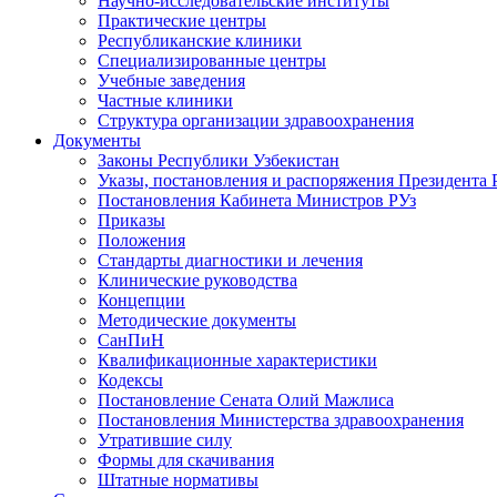
Научно-исследовательские институты
Практические центры
Республиканские клиники
Специализированные центры
Учебные заведения
Частные клиники
Структура организации здравоохранения
Документы
Законы Республики Узбекистан
Указы, постановления и распоряжения Президента 
Постановления Кабинета Министров РУз
Приказы
Положения
Стандарты диагностики и лечения
Клинические руководства
Концепции
Методические документы
СанПиН
Квалификационные характеристики
Кодексы
Постановление Сената Олий Мажлиса
Постановления Министерства здравоохранения
Утратившие силу
Формы для скачивания
Штатные нормативы