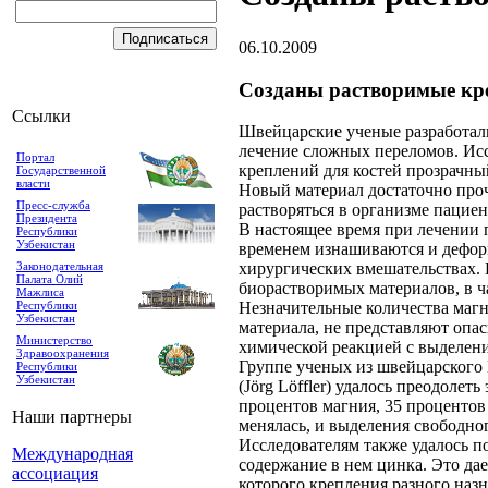
06.10.2009
Созданы растворимые кр
Ссылки
Швейцарские ученые разработал
лечение сложных переломов. Исс
Портал
креплений для костей прозрачный
Государственной
власти
Новый материал достаточно проч
Пресс-служба
растворяться в организме пациен
Президента
В настоящее время при лечении 
Республики
Узбекистан
временем изнашиваются и деформ
Законодательная
хирургических вмешательствах.
Палата Олий
биорастворимых материалов, в ча
Мажлиса
Республики
Незначительные количества магн
Узбекистан
материала, не представляют опас
Министерство
химической реакцией с выделени
Здравоохранения
Группе ученых из швейцарского
Республики
Узбекистан
(Jörg Löffler) удалось преодоле
процентов магния, 35 процентов 
Наши партнеры
менялась, и выделения свободно
Исследователям также удалось по
Международная
содержание в нем цинка. Это да
ассоциация
которого крепления разного наз