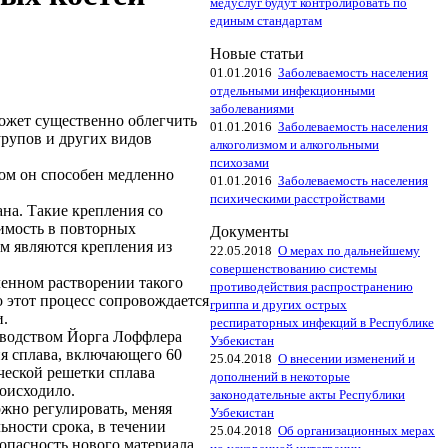
медуслуг будут контролировать по
единым стандартам
Новые статьи
01.01.2016
Заболеваемость населения
отдельными инфекционными
заболеваниями
ожет существенно облегчить
01.01.2016
Заболеваемость населения
урупов и других видов
алкоголизмом и алкогольными
психозами
том он способен медленно
01.01.2016
Заболеваемость населения
психическими расстройствами
на. Такие крепления со
димость в повторных
Документы
м являются крепления из
22.05.2018
О мерах по дальнейшему
совершенствованию системы
ленном растворении такого
противодействия распространению
о этот процесс сопровождается
гриппа и других острых
и.
респираторных инфекций в Республике
оводством Йорга Лоффлера
Узбекистан
ия сплава, включающего 60
25.04.2018
О внесении изменений и
ической решетки сплава
дополнений в некоторые
роисходило.
законодательные акты Республики
ожно регулировать, меняя
Узбекистан
ьности срока, в течении
25.04.2018
Об организационных мерах
опасность нового материала