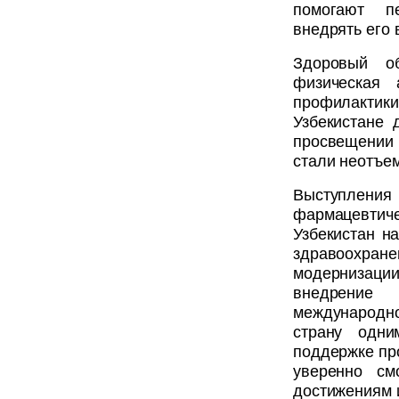
помогают п
внедрять его 
Здоровый о
физическая 
профилакти
Узбекистане 
просвещении
стали неотъе
Выступлен
фармацевти
Узбекистан н
здравоохра
модернизац
внедрение
международн
страну одн
поддержке пр
уверенно см
достижениям 