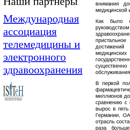
Наши партнеры
внимания до
медицинской 
Международная
Как было о
руководство
ассоциация
здравоохра
пристально
телемедицины и
достижений
медицинских
электронного
государств
существенн
здравоохранения
обслуживания
В первой по
фармацевти
миллионов до
сравнению с 
вырос в пять
Германии, ОА
отрасль соста
раза больш