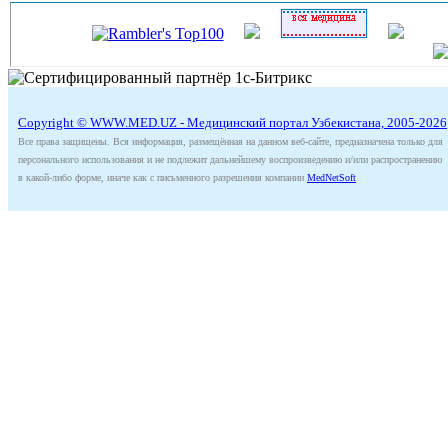
Copyright © WWW.MED.UZ - Медицинский портал Узбекистана, 2005-2026
Все права защищены. Вся информация, размещённая на данном веб-сайте, предназначена только для
персонального использования и не подлежит дальнейшему воспроизведению и/или распространению
в какой-либо форме, иначе как с письменного разрешения компании
MedNetSoft