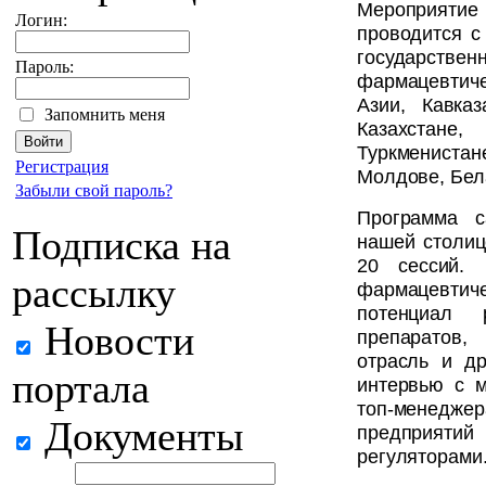
Мероприяти
Логин:
проводится с
государств
Пароль:
фармацевтич
Азии, Кавка
Запомнить меня
Казахстан
Туркмениста
Регистрация
Молдове, Бел
Забыли свой пароль?
Программа с
Подписка на
нашей столиц
20 сессий. 
рассылку
фармацевти
потенциал 
Новости
препаратов,
отрасль и др
портала
интервью с м
топ-менедж
Документы
предприятий
регуляторами