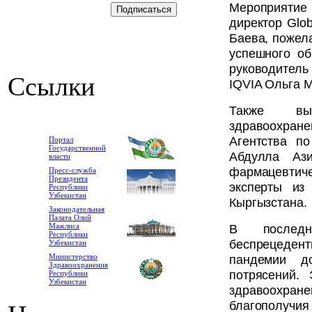
Мероприятие
директор Glob
Баева, пожел
успешного о
руководитель
Ссылки
IQVIA Ольга 
Также выс
здравоохра
Агентства п
Портал
Государственной
Абдулла Ази
власти
фармацевтич
Пресс-служба
Президента
эксперты из
Республики
Узбекистан
Кыргызстана.
Законодательная
Палата Олий
В послед
Мажлиса
Республики
беспрецеде
Узбекистан
пандемии до
Министерство
Здравоохранения
потрясений.
Республики
Узбекистан
здравоохра
благополучия