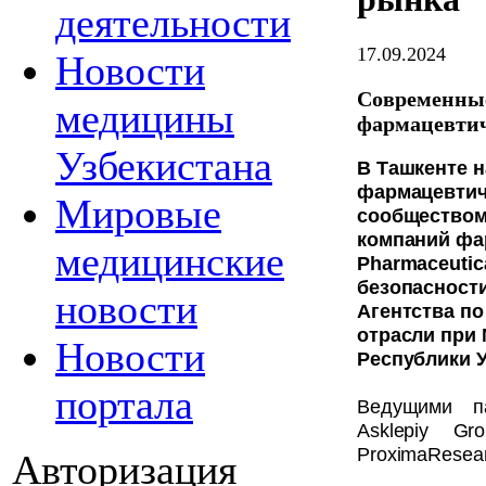
деятельности
17.09.2024
Новости
Современные
медицины
фармацевти
Узбекистана
В Ташкенте н
фармацевтич
Мировые
сообществом
компаний фар
медицинские
Pharmaceutic
безопасност
новости
Агентства п
отрасли при
Новости
Республики У
портала
Ведущими п
Asklepiy Gr
ProximaResea
Авторизация