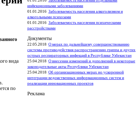
терии
01.01.2016
Заболеваемость населения отдельными
инфекционными заболеваниями
01.01.2016
Заболеваемость населения алкоголизмом и
алкогольными психозами
01.01.2016
Заболеваемость населения психическими
расстройствами
Документы
ванного
22.05.2018
О мерах по дальнейшему совершенствованию
системы противодействия распространению гриппа и других
острых респираторных инфекций в Республике Узбекистан
кого вида
25.04.2018
О внесении изменений и дополнений в некоторые
законодательные акты Республики Узбекистан
25.04.2018
Об организационных мерах но ускоренной
интеграции ведомственных информационных систем и
в.
реализации инновационных проектов
ется по
Реклама