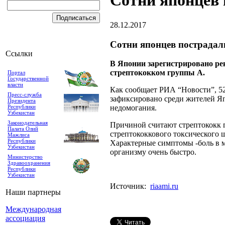
Сотни японцев 
28.12.2017
Сотни японцев пострадал
Ссылки
В Японии зарегистрировано ре
стрептококком группы А.
Портал
Государственной
власти
Как сообщает РИА “Новости”, 52
Пресс-служба
зафиксировано среди жителей Япо
Президента
Республики
недомогания.
Узбекистан
Законодательная
Причиной считают стрептококк 
Палата Олий
стрептококкового токсического ш
Мажлиса
Республики
Характерные симптомы -боль в м
Узбекистан
организму очень быстро.
Министерство
Здравоохранения
Республики
Узбекистан
Источник:
riaami.ru
Наши партнеры
Международная
ассоциация