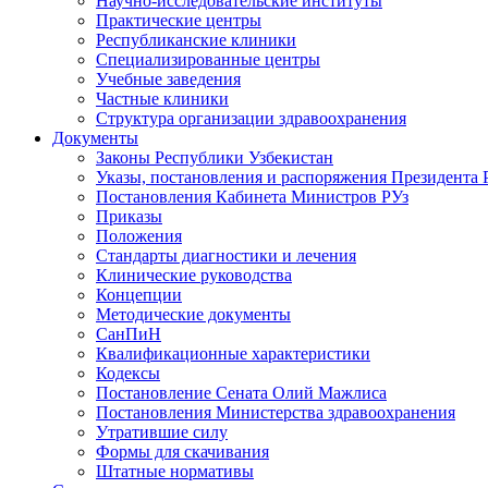
Научно-исследовательские институты
Практические центры
Республиканские клиники
Специализированные центры
Учебные заведения
Частные клиники
Структура организации здравоохранения
Документы
Законы Республики Узбекистан
Указы, постановления и распоряжения Президента 
Постановления Кабинета Министров РУз
Приказы
Положения
Стандарты диагностики и лечения
Клинические руководства
Концепции
Методические документы
СанПиН
Квалификационные характеристики
Кодексы
Постановление Сената Олий Мажлиса
Постановления Министерства здравоохранения
Утратившие силу
Формы для скачивания
Штатные нормативы