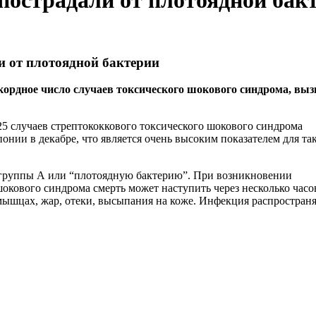
пострадали от плотоядной бак
и от плотоядной бактерии
кордное число случаев токсического шокового синдрома, выз
5 случаев стрептококкового токсического шокового синдрома
нии в декабре, что является очень высоким показателем для та
группы А или “плотоядную бактерию”. При возникновении
окового синдрома смерть может наступить через несколько часо
ышцах, жар, отеки, высыпания на коже. Инфекция распространя