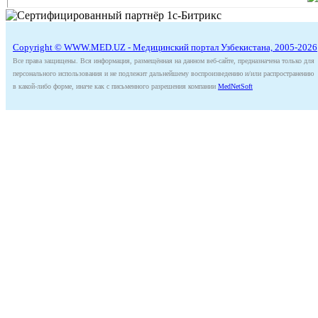
Copyright © WWW.MED.UZ - Медицинский портал Узбекистана, 2005-2026
Все права защищены. Вся информация, размещённая на данном веб-сайте, предназначена только для
персонального использования и не подлежит дальнейшему воспроизведению и/или распространению
в какой-либо форме, иначе как с письменного разрешения компании
MedNetSoft