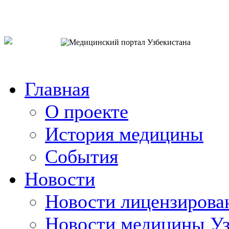
o`zb
рус
eng
Главная
О проекте
История медицины
События
Новости
Новости лицензирова
Новости медицины Уз