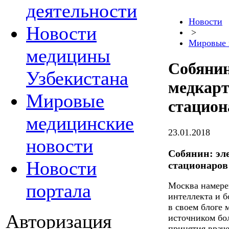
деятельности
Новости
Новости
>
Мировые 
медицины
Собянин
Узбекистана
медкарт
Мировые
стацион
медицинские
23.01.2018
новости
Собянин: эл
Новости
стационаров
портала
Москва намере
интеллекта и 
в своем блоге
Авторизация
источником бо
принятия врач