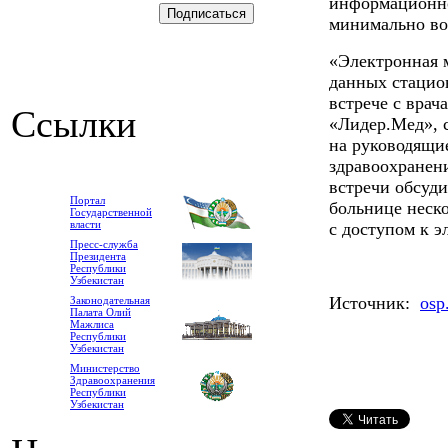
информационн
минимально во
«Электронная м
данных стацио
встрече с вра
Ссылки
«Лидер.Мед», 
на руководящи
здравоохранен
встречи обсуд
Портал
больнице неск
Государственной
власти
с доступом к 
Пресс-служба
Президента
Республики
Узбекистан
Источник:
osp
Законодательная
Палата Олий
Мажлиса
Республики
Узбекистан
Министерство
Здравоохранения
Республики
Узбекистан