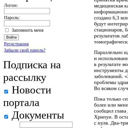
Логин:
медицинская к
информационно
создано 6,3 м
Пароль:
будут интегри
стационаров, 
Запомнить меня
результатов ла
томографическ
Регистрация
Забыли свой пароль?
Параллельно ид
и использован
Подписка на
в результате м
инструменты д
рассылку
заболеваний. 
проблемы здра
Новости
Во всяком слу
Пока только с
портала
более или мен
сообщил глава
Документы
Хрипун. В оста
с нуля. Два-тр