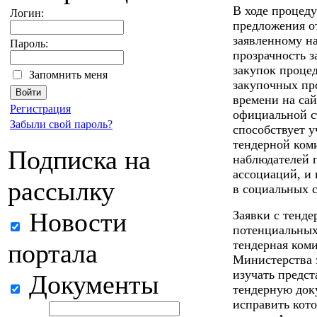
В ходе процед
Логин:
предложения о
заявленному н
Пароль:
прозрачность з
закупок процед
Запомнить меня
закупочных пр
времени на са
Регистрация
официальной с
Забыли свой пароль?
способствует у
тендерной коми
Подписка на
наблюдателей 
ассоциаций, и
рассылку
в социальных с
Новости
Заявки с тенд
потенциальных 
тендерная коми
портала
Министерства 
изучать предс
Документы
тендерную док
исправить кот