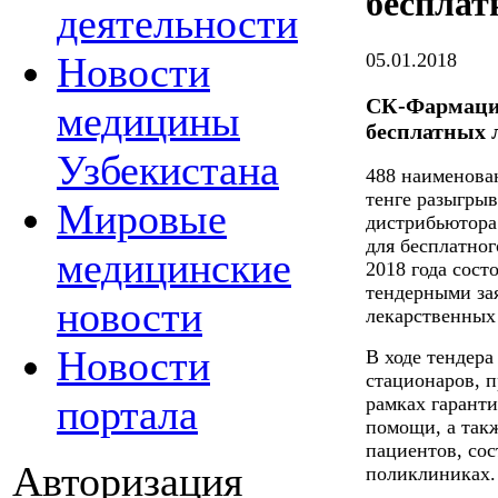
бесплат
деятельности
05.01.2018
Новости
СК-Фармация
медицины
бесплатных 
Узбекистана
488 наименова
тенге разыгрыв
Мировые
дистрибьютора
для бесплатног
медицинские
2018 года сост
тендерными за
новости
лекарственных 
Новости
В ходе тендера
стационаров, 
портала
рамках гарант
помощи, а такж
пациентов, сос
Авторизация
поликлиниках