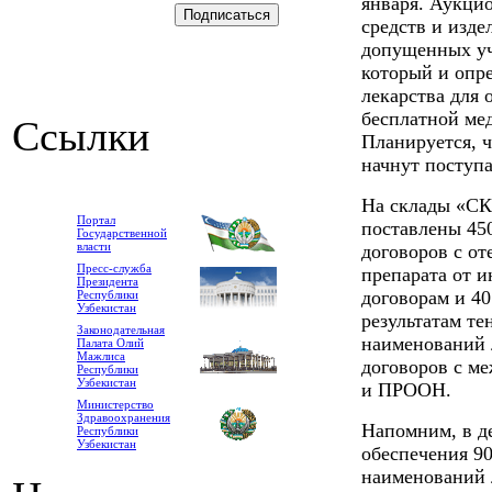
января. Аукци
средств и изде
допущенных уч
который и опре
лекарства для 
бесплатной ме
Ссылки
Планируется, ч
начнут поступ
На склады «СК
Портал
поставлены 45
Государственной
власти
договоров с о
Пресс-служба
препарата от 
Президента
договорам и 4
Республики
Узбекистан
результатам те
Законодательная
наименований л
Палата Олий
Мажлиса
договоров с 
Республики
Узбекистан
и ПРООН.
Министерство
Здравоохранения
Напомним, в де
Республики
Узбекистан
обеспечения 9
наименований 