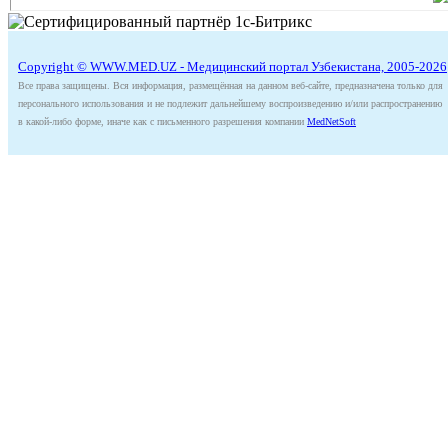
Copyright © WWW.MED.UZ - Медицинский портал Узбекистана, 2005-2026
Все права защищены. Вся информация, размещённая на данном веб-сайте, предназначена только для
персонального использования и не подлежит дальнейшему воспроизведению и/или распространению
в какой-либо форме, иначе как с письменного разрешения компании
MedNetSoft