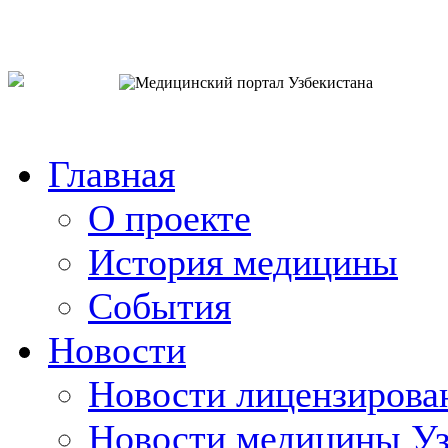
o`zb
рус
eng
Главная
О проекте
История медицины
События
Новости
Новости лицензирова
Новости медицины Уз