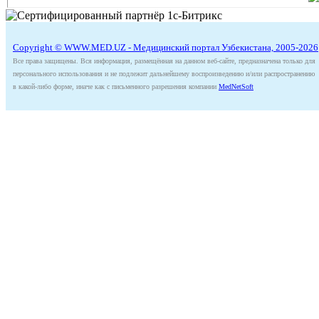
Copyright © WWW.MED.UZ - Медицинский портал Узбекистана, 2005-2026
Все права защищены. Вся информация, размещённая на данном веб-сайте, предназначена только для
персонального использования и не подлежит дальнейшему воспроизведению и/или распространению
в какой-либо форме, иначе как с письменного разрешения компании
MedNetSoft