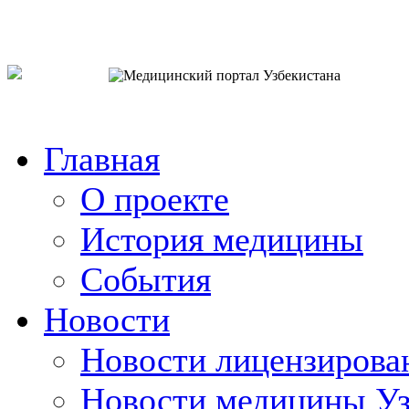
o`zb
рус
eng
Главная
О проекте
История медицины
События
Новости
Новости лицензирова
Новости медицины Уз