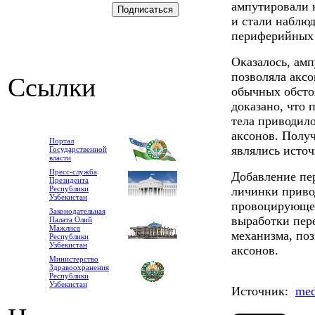
ампутировали к
и стали наблю
периферийных 
Оказалось, амп
позволяла аксо
Ссылки
обычных обсто
доказано, что
тела приводил
аксонов. Полу
Портал
являлись источ
Государственной
власти
Пресс-служба
Добавление пе
Президента
Республики
личинки приво
Узбекистан
провоцирующег
Законодательная
выработки пер
Палата Олий
Мажлиса
механизма, по
Республики
Узбекистан
аксонов.
Министерство
Здравоохранения
Республики
Узбекистан
Источник:
med