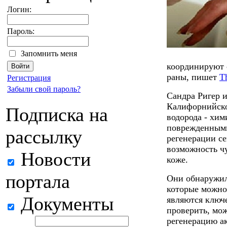
Логин:
Пароль:
Запомнить меня
координируют 
раны, пишет
T
Регистрация
Забыли свой пароль?
Сандра Ригер и
Калифорнийско
Подписка на
водорода - хи
поврежденными
рассылку
регенерации се
возможность ч
Новости
коже.
портала
Они обнаружил
которые можно
Документы
являются ключ
проверить, мож
регенерацию ак