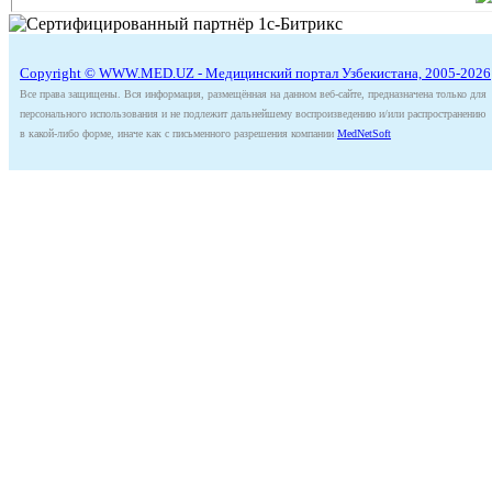
Copyright © WWW.MED.UZ - Медицинский портал Узбекистана, 2005-2026
Все права защищены. Вся информация, размещённая на данном веб-сайте, предназначена только для
персонального использования и не подлежит дальнейшему воспроизведению и/или распространению
в какой-либо форме, иначе как с письменного разрешения компании
MedNetSoft