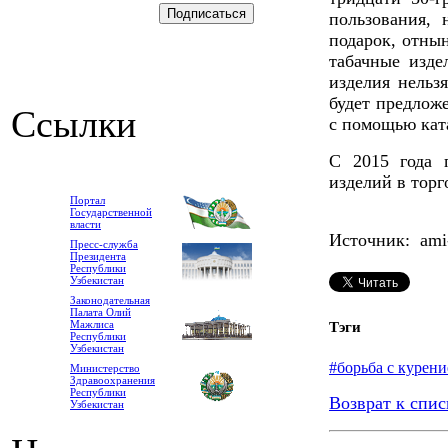
пользования, 
подарок, отны
табачные изде
изделия нельз
будет предлож
Ссылки
с помощью кат
С 2015 года 
изделий в торг
Портал
Государственной
власти
Источник: ami-
Пресс-служба
Президента
Республики
Узбекистан
Законодательная
Палата Олий
Мажлиса
Тэги
Республики
Узбекистан
#борьба с курен
Министерство
Здравоохранения
Республики
Возврат к спис
Узбекистан