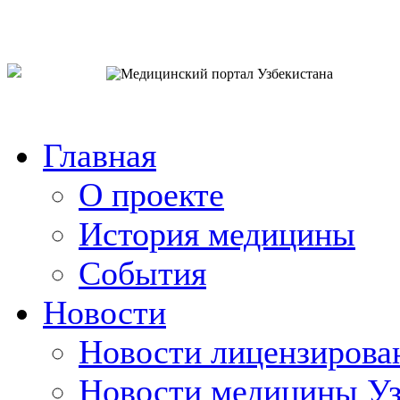
o`zb
рус
eng
Главная
О проекте
История медицины
События
Новости
Новости лицензирова
Новости медицины Уз