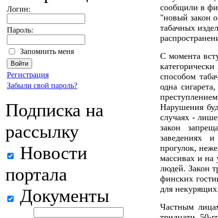
сообщили в фи
Логин:
"новый закон о
табачных издел
Пароль:
распространени
Запомнить меня
С момента вст
категорически
Регистрация
способом таба
Забыли свой пароль?
одна сигарета
преступление
Подписка на
Нарушения буд
случаях - лиш
рассылку
закон запрещ
заведениях 
Новости
прогулок, неж
массивах и на
людей. Закон т
портала
финских гости
для некурящих
Документы
Частным лицам
тридцати 50-г